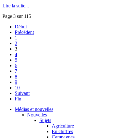
Lire la suite...
Page 3 sur 115
Début
Précédent
1
2
3
4
5
6
7
8
9
10
Suivant
Fin
Médias et nouvelles
Nouvelles
Sujets
Agriculture
En chiffres
Campagnes