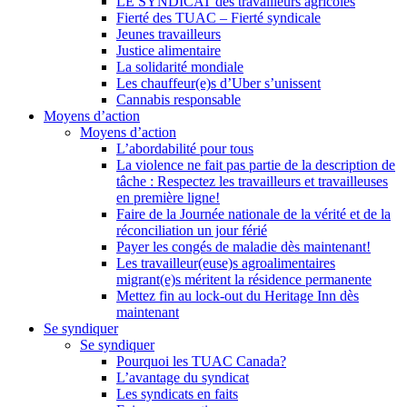
LE SYNDICAT des travailleurs agricoles
Fierté des TUAC – Fierté syndicale
Jeunes travailleurs
Justice alimentaire
La solidarité mondiale
Les chauffeur(e)s d’Uber s’unissent
Cannabis responsable
Moyens d’action
Moyens d’action
L’abordabilité pour tous
La violence ne fait pas partie de la description de
tâche : Respectez les travailleurs et travailleuses
en première ligne!
Faire de la Journée nationale de la vérité et de la
réconciliation un jour férié
Payer les congés de maladie dès maintenant!
Les travailleur(euse)s agroalimentaires
migrant(e)s méritent la résidence permanente
Mettez fin au lock-out du Heritage Inn dès
maintenant
Se syndiquer
Se syndiquer
Pourquoi les TUAC Canada?
L’avantage du syndicat
Les syndicats en faits