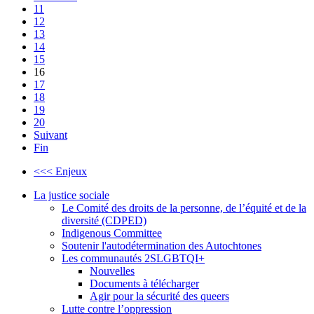
11
12
13
14
15
16
17
18
19
20
Suivant
Fin
<<< Enjeux
La justice sociale
Le Comité des droits de la personne, de l’équité et de la
diversité (CDPED)
Indigenous Committee
Soutenir l'autodétermination des Autochtones
Les communautés 2SLGBTQI+
Nouvelles
Documents à télécharger
Agir pour la sécurité des queers
Lutte contre l’oppression