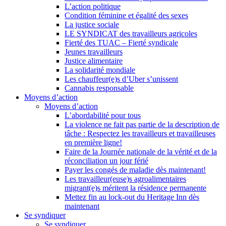
L’action politique
Condition féminine et égalité des sexes
La justice sociale
LE SYNDICAT des travailleurs agricoles
Fierté des TUAC – Fierté syndicale
Jeunes travailleurs
Justice alimentaire
La solidarité mondiale
Les chauffeur(e)s d’Uber s’unissent
Cannabis responsable
Moyens d’action
Moyens d’action
L’abordabilité pour tous
La violence ne fait pas partie de la description de
tâche : Respectez les travailleurs et travailleuses
en première ligne!
Faire de la Journée nationale de la vérité et de la
réconciliation un jour férié
Payer les congés de maladie dès maintenant!
Les travailleur(euse)s agroalimentaires
migrant(e)s méritent la résidence permanente
Mettez fin au lock-out du Heritage Inn dès
maintenant
Se syndiquer
Se syndiquer