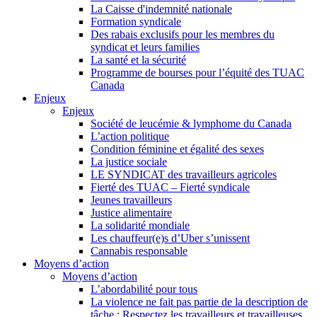
La Caisse d'indemnité nationale
Formation syndicale
Des rabais exclusifs pour les membres du
syndicat et leurs families
La santé et la sécurité
Programme de bourses pour l’équité des TUAC
Canada
Enjeux
Enjeux
Société de leucémie & lymphome du Canada
L’action politique
Condition féminine et égalité des sexes
La justice sociale
LE SYNDICAT des travailleurs agricoles
Fierté des TUAC – Fierté syndicale
Jeunes travailleurs
Justice alimentaire
La solidarité mondiale
Les chauffeur(e)s d’Uber s’unissent
Cannabis responsable
Moyens d’action
Moyens d’action
L’abordabilité pour tous
La violence ne fait pas partie de la description de
tâche : Respectez les travailleurs et travailleuses