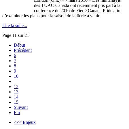
London (Ont.) – 7 mars 2016 – Des militant(e)s
des TUAC Canada ont récemment pris part à la
conférence de 2016 de Fierté Canada Pride afin
d’examiner les plans pour la saison de la fierté à venir.
Lire la suite...
Page 11 sur 21
Début
Précédent
6
7
8
9
10
11
12
13
14
15
Suivant
Fin
<<< Enjeux