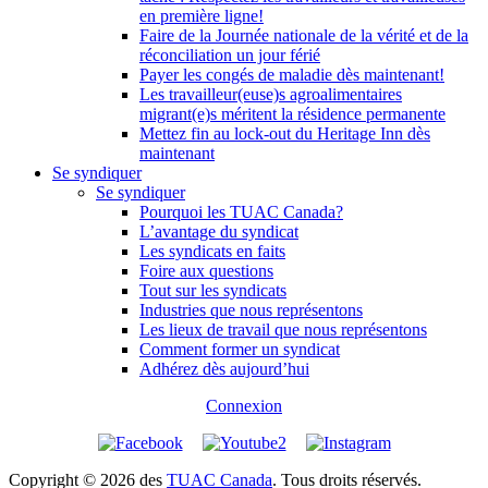
en première ligne!
Faire de la Journée nationale de la vérité et de la
réconciliation un jour férié
Payer les congés de maladie dès maintenant!
Les travailleur(euse)s agroalimentaires
migrant(e)s méritent la résidence permanente
Mettez fin au lock-out du Heritage Inn dès
maintenant
Se syndiquer
Se syndiquer
Pourquoi les TUAC Canada?
L’avantage du syndicat
Les syndicats en faits
Foire aux questions
Tout sur les syndicats
Industries que nous représentons
Les lieux de travail que nous représentons
Comment former un syndicat
Adhérez dès aujourd’hui
Connexion
Copyright © 2026 des
TUAC Canada
. Tous droits réservés.