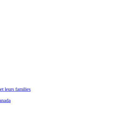
t leurs families
anada