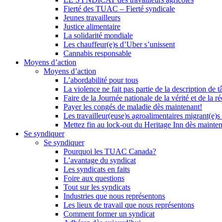
Fierté des TUAC – Fierté syndicale
Jeunes travailleurs
Justice alimentaire
La solidarité mondiale
Les chauffeur(e)s d’Uber s’unissent
Cannabis responsable
Moyens d’action
Moyens d’action
L’abordabilité pour tous
La violence ne fait pas partie de la description de t
Faire de la Journée nationale de la vérité et de la ré
Payer les congés de maladie dès maintenant!
Les travailleur(euse)s agroalimentaires migrant(e)s
Mettez fin au lock-out du Heritage Inn dès mainte
Se syndiquer
Se syndiquer
Pourquoi les TUAC Canada?
L’avantage du syndicat
Les syndicats en faits
Foire aux questions
Tout sur les syndicats
Industries que nous représentons
Les lieux de travail que nous représentons
Comment former un syndicat