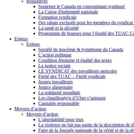
Ressources
Soutenez le Canada en consommant syndiqué
La Caisse d'indemnité nationale
Formation syndicale
Des rabais exclusifs pour les membres du syndicat e
La santé et la sécurité
Programme de bourses pour l’équité des TUAC C
Enjeux
Enjeux
Société de leucémie & lymphome du Canada
L’action politique
Condition féminine et égalité des sexes
La justice sociale
LE SYNDICAT des travailleurs agricoles
Fierté des TUAC – Fierté syndicale
Jeunes travailleurs
Justice alimentaire
La solidarité mondiale
Les chauffeur(e)s d’Uber s’unissent
Cannabis responsable
Moyens d’action
Moyens d’action
L’abordabilité pour tous
La violence ne fait pas partie de la description de t
Faire de la Journée nationale de la vérité et de la ré