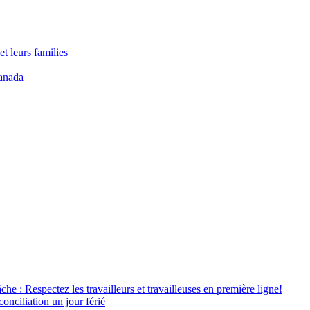
t leurs families
anada
âche : Respectez les travailleurs et travailleuses en première ligne!
conciliation un jour férié