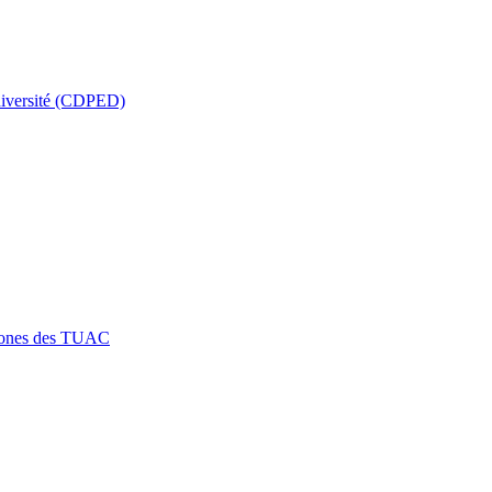
a diversité (CDPED)
htones des TUAC