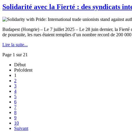
Solidarité avec la Fierté : des syndicats i
Budapest (Hongrie) – Le 7 juillet 2025 – Le 28 juin dernier, la Fierté
de poursuite, les rues étaient remplies d’un nombre record de 200 000 m
Lire la suite...
Page 1 sur 21
Début
Précédent
1
2
3
4
5
6
7
8
9
10
Suivant