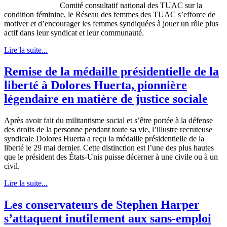
Comité consultatif national des TUAC sur la
condition féminine, le Réseau des femmes des TUAC s’efforce de
motiver et d’encourager les femmes syndiquées à jouer un rôle plus
actif dans leur syndicat et leur communauté.
Lire la suite...
Remise de la médaille présidentielle de la
liberté à Dolores Huerta, pionnière
légendaire en matière de justice sociale
Après
avoir
fait du
militantisme
social et
s’être
portée
à
la
défense
des
droits
de la
personne
pendant
toute
sa
vie,
l’illustre
recruteuse
syndicale
Dolores
Huerta
a
reçu
la
médaille
présidentielle
de la
liberté
le 29
mai
dernier.
Cette
distinction
est
l’une
des plus
hautes
que
le
président
des
États-Unis
puisse
décerner
à
une
civile
ou
à
un
civil.
Lire la suite...
Les conservateurs de Stephen Harper
s’attaquent inutilement aux sans-emploi