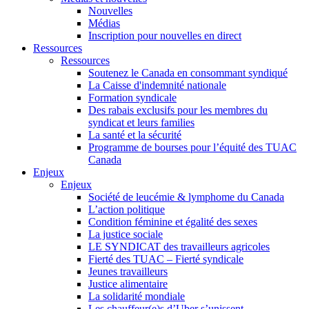
Nouvelles
Médias
Inscription pour nouvelles en direct
Ressources
Ressources
Soutenez le Canada en consommant syndiqué
La Caisse d'indemnité nationale
Formation syndicale
Des rabais exclusifs pour les membres du
syndicat et leurs families
La santé et la sécurité
Programme de bourses pour l’équité des TUAC
Canada
Enjeux
Enjeux
Société de leucémie & lymphome du Canada
L’action politique
Condition féminine et égalité des sexes
La justice sociale
LE SYNDICAT des travailleurs agricoles
Fierté des TUAC – Fierté syndicale
Jeunes travailleurs
Justice alimentaire
La solidarité mondiale
Les chauffeur(e)s d’Uber s’unissent