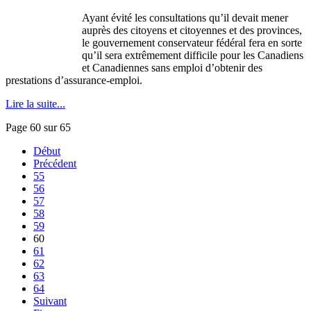
Ayant
évité
les consultations
qu’il
devait
mener
auprès
des
citoyens
et
citoyennes
et des provinces,
le
gouvernement
conservateur
fédéral
fera
en
sorte
qu’il
sera
extrêmement
difficile
pour les
Canadiens
et
Canadiennes
sans
emploi
d’obtenir
des
prestations
d’assurance-emploi
.
Lire la suite...
Page 60 sur 65
Début
Précédent
55
56
57
58
59
60
61
62
63
64
Suivant