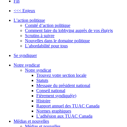
Fin
<<< Enjeux
L’action politique
Comité d’action politique
Comment faire du lobbying auprès de vos élu(e)s
Scrutins à suivre
Nouvelles dans le domaine politique
L’abordabilité pour tous
Se syndiquer
Notre syndicat
Notre syndicat
Trouvez votre section locale
Statuts
Message du président national
Conseil national
Fièrement syndiqué(e)
Histoire
Rapport annuel des TUAC Canada
Normes graphiques
L’adhésion aux TUAC Canada
Médias et nouvelles
Médias et nouvelles