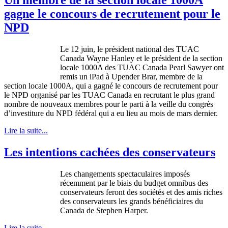
gagne le concours de recrutement pour le
NPD
Le 12
juin
, le
président
national des
TUAC
Canada Wayne Hanley et le
président
de la section
locale
1000A
des
TUAC
Canada Pearl Sawyer
ont
remis
un iPad
à
Upender
Brar
,
membre
de la
section locale
1000A
, qui a
gagné
le
concours
de
recrutement
pour
le
NPD
organisé
par les
TUAC
Canada en
recrutant
le plus grand
nombre
de nouveaux
membres
pour le
parti
à
la
veille
du
congrès
d’investiture
du
NPD
fédéral
qui a
eu
lieu au
mois
de mars dernier.
Lire la suite...
Les intentions cachées des conservateurs
Les
changements
spectaculaires
imposés
récemment
par le
biais
du budget omnibus des
conservateurs
feront
des
sociétés
et des
amis
riches
des
conservateurs
les grands
bénéficiaires
du
Canada de Stephen Harper.
Lire la suite...