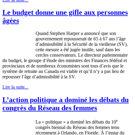
Le budget donne une gifle aux personnes
âgées
Quand
Stephen Harper a
annoncé
que
son
gouvernement
repousserait
de 65
à
67
ans
l’âge
d’admissibilité
à
la
Sécurité
de la
vieillesse
(
SV
),
cette
mesure
a
été
jugée
inutile,
sauf
dans
les
cercles
conservateurs
. Le
directeur
parlementaire
du budget, le
groupe
d’étude
des
ministres
des Finances
fédéral
et
provinciaux
et de
nombreux
économistes
sont
tous
d’avis
que
le
système
de
retraite
au Canada
est
viable et
qu’il
n’y
a pas lieu de
repousser
l’âge
d’admissibilité
à
la
SV
.
Lire la suite...
L’action politique a dominé les débats du
congrès du Réseau des femmes
e
La « politique » a dominé les débats du 10
congrès biennal du Réseau des femmes tenu
récemment à Orlando, en Floride. À l’instar du