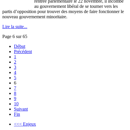
rentrée parlementaire le 22 novembre, il incombe
au gouvernement libéral de se tourner vers les
partis d’opposition pour trouver des moyens de faire fonctionner le
nouveau gouvernement minoritaire.
Lire la suite...
Page 6 sur 65
Début
Précédent
1
2
3
4
5
6
7
8
9
10
Suivant
Fin
<<< Enjeux