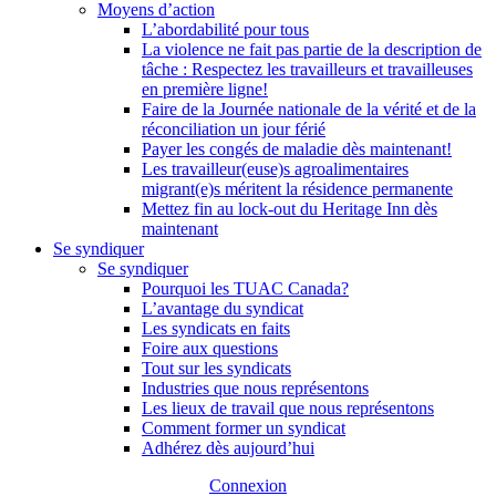
Moyens d’action
L’abordabilité pour tous
La violence ne fait pas partie de la description de
tâche : Respectez les travailleurs et travailleuses
en première ligne!
Faire de la Journée nationale de la vérité et de la
réconciliation un jour férié
Payer les congés de maladie dès maintenant!
Les travailleur(euse)s agroalimentaires
migrant(e)s méritent la résidence permanente
Mettez fin au lock-out du Heritage Inn dès
maintenant
Se syndiquer
Se syndiquer
Pourquoi les TUAC Canada?
L’avantage du syndicat
Les syndicats en faits
Foire aux questions
Tout sur les syndicats
Industries que nous représentons
Les lieux de travail que nous représentons
Comment former un syndicat
Adhérez dès aujourd’hui
Connexion