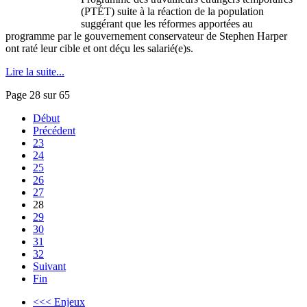
(PTÉT) suite à la réaction de la population
suggérant que les réformes apportées au
programme par le gouvernement conservateur de Stephen Harper
ont raté leur cible et ont déçu les salarié(e)s.
Lire la suite...
Page 28 sur 65
Début
Précédent
23
24
25
26
27
28
29
30
31
32
Suivant
Fin
<<< Enjeux