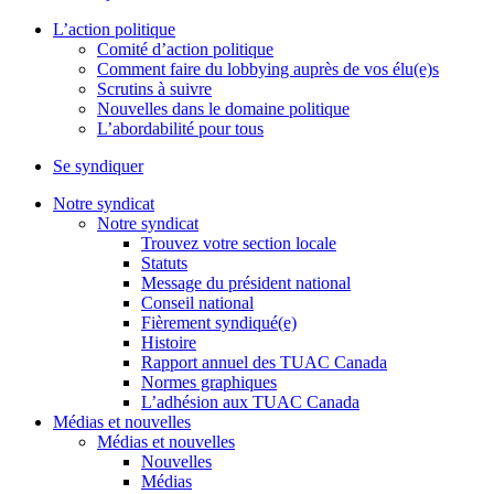
L’action politique
Comité d’action politique
Comment faire du lobbying auprès de vos élu(e)s
Scrutins à suivre
Nouvelles dans le domaine politique
L’abordabilité pour tous
Se syndiquer
Notre syndicat
Notre syndicat
Trouvez votre section locale
Statuts
Message du président national
Conseil national
Fièrement syndiqué(e)
Histoire
Rapport annuel des TUAC Canada
Normes graphiques
L’adhésion aux TUAC Canada
Médias et nouvelles
Médias et nouvelles
Nouvelles
Médias