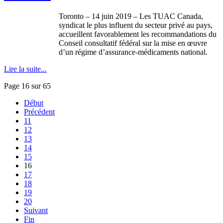
Toronto – 14 juin 2019 – Les TUAC Canada,
syndicat le plus influent du secteur privé au pays,
accueillent favorablement les recommandations du
Conseil consultatif fédéral sur la mise en œuvre
d’un régime d’assurance-médicaments national.
Lire la suite...
Page 16 sur 65
Début
Précédent
11
12
13
14
15
16
17
18
19
20
Suivant
Fin