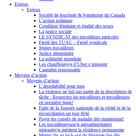
Enjeux
Enjeux
Société de leucémie & lymphome du Canada
L’action politique
Condition féminine et égalité des sexes
La justice sociale
LE SYNDICAT des travailleurs agricoles
Fierté des TUAC – Fierté syndicale
Jeunes travailleurs
Justice alimentaire
La solidarité mondiale
Les chauffeur(e)s d’Uber s’unissent
Cannabis responsable
Moyens d’action
Moyens d’action
L’abordabilité pour tous
La violence ne fait pas partie de la description de
tâche : Respectez les travailleurs et travailleuses
en première ligne!
Faire de la Journée nationale de la vérité et de la
réconciliation un jour férié
Payer les congés de maladie dès maintenant!
Les travailleur(euse)s agroalimentaires
migrant(e)s méritent la résidence permanente
Mettez fin au lock-out du Heritage Inn dès