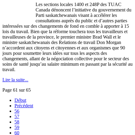
Les sections locales 1400 et
248P
des
TUAC
Canada
dénoncent
l’initiative
du
gouvernement
du
Parti
saskatchewanais
visant
à
accélérer
les
consultations
auprès
du public et
d’autres
parties
intéressées
sur
des
changements
de fond en
comble
à
apporter
à
15
lois
du travail. Bien
que
la
réforme
touchera
tous
les
travailleurs
et
travailleuses
de la province, le premier
ministre
Brad Wall et le
ministre
saskatchewanais
des Relations de travail Don Morgan
n’accordent
aux
citoyens
et
citoyennes
et aux
organismes
que
90
jours
pour
soumettre
leurs
idées
sur
tous
les aspects des
changements
,
allant
de la
négociation
collective pour le
secteur
des
soins
de
santé
jusqu’au
salaire
minimum en passant par la
sécurité
au
travail.
Lire la suite...
Page 61 sur 65
Début
Précédent
56
57
58
59
60