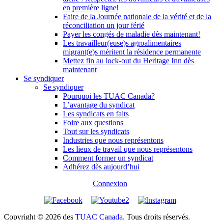
en première ligne!
Faire de la Journée nationale de la vérité et de la
réconciliation un jour férié
Payer les congés de maladie dès maintenant!
Les travailleur(euse)s agroalimentaires
migrant(e)s méritent la résidence permanente
Mettez fin au lock-out du Heritage Inn dès
maintenant
Se syndiquer
Se syndiquer
Pourquoi les TUAC Canada?
L’avantage du syndicat
Les syndicats en faits
Foire aux questions
Tout sur les syndicats
Industries que nous représentons
Les lieux de travail que nous représentons
Comment former un syndicat
Adhérez dès aujourd’hui
Connexion
Copyright © 2026 des
TUAC Canada
. Tous droits réservés.