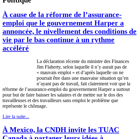
À cause de la réforme de l’assurance-
emploi que le gouvernement Harper a
annoncée, le nivellement des conditions de
vie par le bas continue à un rythme
accéléré
La
déclaration
récente
du
ministre
des Finances
Jim Flaherty,
selon
laquelle
il
n’y
aurait
pas de
«
mauvais
emploi
» et
d’après
laquelle
on ne
pourrait
être
dans
une
mauvaise
situation
qu’en
n’ayant
pas de travail, fait
clairement
voir
que
la
réforme
de
l’assurance-emploi
du
gouvernement
Harper a
surtout
pour but de faire
baisser
les
salaires
et de
mettre
sur
le dos des
travailleuses
et des
travailleurs
sans
emploi
le
problème
que
représente
le
chômage
.
Lire la suite...
À Mexico, la CNDH invite les TUAC
Canada à partager leurs idées à