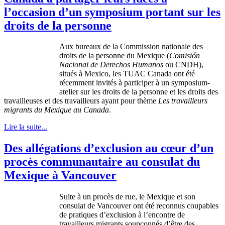
l’occasion d’un symposium portant sur les
droits de la personne
Aux
bureaux
de la Commission
nationale
des
droits
de la
personne
du
Mexique
(
Comisión
Nacional
de
Derechos
Humanos
ou
CNDH
),
situés
à
Mexico, les
TUAC
Canada
ont
été
récemment
invités
à
participer
à
un symposium-
atelier
sur
les
droits
de la
personne
et les
droits
des
travailleuses
et des
travailleurs
ayant
pour
thème
Les
travailleurs
migrants du
Mexique
au Canada
.
Lire la suite...
Des allégations d’exclusion au cœur d’un
procès communautaire au consulat du
Mexique à Vancouver
Suite à un procès de rue, le Mexique et son
consulat de Vancouver ont été reconnus coupables
de pratiques d’exclusion à l’encontre de
travailleurs migrants soupçonnés d’être des