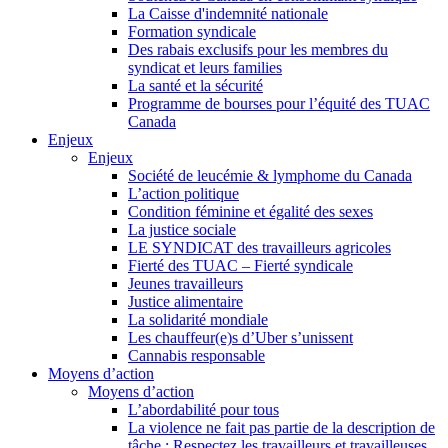
La Caisse d'indemnité nationale
Formation syndicale
Des rabais exclusifs pour les membres du
syndicat et leurs families
La santé et la sécurité
Programme de bourses pour l’équité des TUAC
Canada
Enjeux
Enjeux
Société de leucémie & lymphome du Canada
L’action politique
Condition féminine et égalité des sexes
La justice sociale
LE SYNDICAT des travailleurs agricoles
Fierté des TUAC – Fierté syndicale
Jeunes travailleurs
Justice alimentaire
La solidarité mondiale
Les chauffeur(e)s d’Uber s’unissent
Cannabis responsable
Moyens d’action
Moyens d’action
L’abordabilité pour tous
La violence ne fait pas partie de la description de
tâche : Respectez les travailleurs et travailleuses