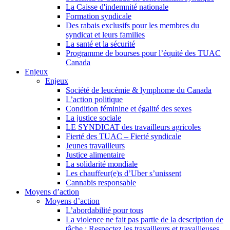
La Caisse d'indemnité nationale
Formation syndicale
Des rabais exclusifs pour les membres du
syndicat et leurs families
La santé et la sécurité
Programme de bourses pour l’équité des TUAC
Canada
Enjeux
Enjeux
Société de leucémie & lymphome du Canada
L’action politique
Condition féminine et égalité des sexes
La justice sociale
LE SYNDICAT des travailleurs agricoles
Fierté des TUAC – Fierté syndicale
Jeunes travailleurs
Justice alimentaire
La solidarité mondiale
Les chauffeur(e)s d’Uber s’unissent
Cannabis responsable
Moyens d’action
Moyens d’action
L’abordabilité pour tous
La violence ne fait pas partie de la description de
tâche : Respectez les travailleurs et travailleuses