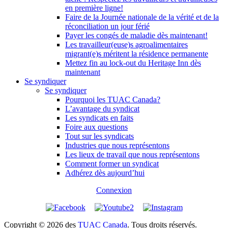
en première ligne!
Faire de la Journée nationale de la vérité et de la
réconciliation un jour férié
Payer les congés de maladie dès maintenant!
Les travailleur(euse)s agroalimentaires
migrant(e)s méritent la résidence permanente
Mettez fin au lock-out du Heritage Inn dès
maintenant
Se syndiquer
Se syndiquer
Pourquoi les TUAC Canada?
L’avantage du syndicat
Les syndicats en faits
Foire aux questions
Tout sur les syndicats
Industries que nous représentons
Les lieux de travail que nous représentons
Comment former un syndicat
Adhérez dès aujourd’hui
Connexion
Copyright © 2026 des
TUAC Canada
. Tous droits réservés.