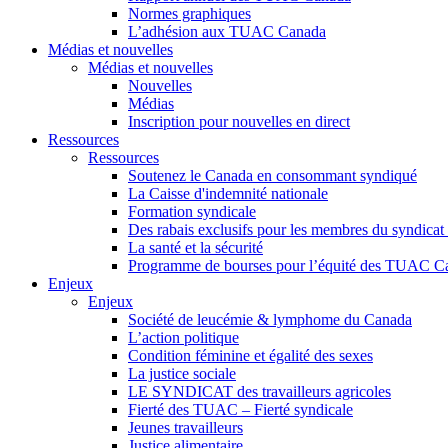
Normes graphiques
L’adhésion aux TUAC Canada
Médias et nouvelles
Médias et nouvelles
Nouvelles
Médias
Inscription pour nouvelles en direct
Ressources
Ressources
Soutenez le Canada en consommant syndiqué
La Caisse d'indemnité nationale
Formation syndicale
Des rabais exclusifs pour les membres du syndicat e
La santé et la sécurité
Programme de bourses pour l’équité des TUAC C
Enjeux
Enjeux
Société de leucémie & lymphome du Canada
L’action politique
Condition féminine et égalité des sexes
La justice sociale
LE SYNDICAT des travailleurs agricoles
Fierté des TUAC – Fierté syndicale
Jeunes travailleurs
Justice alimentaire