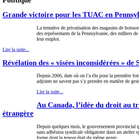
Grande victoire pour les TUAC en Pennsylvan
La tentative de
privatisation
des
magasins
de
boisso
des
représentants
de la
Pennsylvanie
, des
milliers
d
leur
emploi
.
Lire la suite...
Révélation des « visées inconsidérées » de
Depuis
2006, date
où
on
l’a
élu
pour la
première
foi
adjoints
ne
savent
pas
s’y
prendre
en
matière
de
gest
Lire la suite...
Au Canada, l’idée du droit au tr
étrangère
Depuis
quelques
mois
, le
gouvernement
provincial 
sans
adhésion
syndicale
obligatoire
dans
un atelier
s
forme
dont
la
teneur
était
du
même
genre.