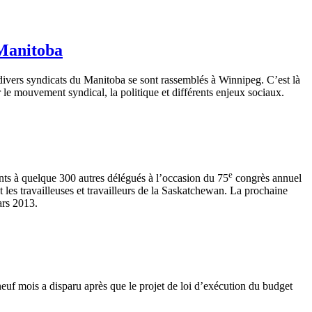
 Manitoba
divers
syndicats
du Manitoba se
sont
rassemblés
à
Winnipeg.
C’est
là
r
le
mouvement
syndical
, la
politique
et
différents
enjeux
sociaux
.
e
ts à quelque 300 autres délégués à l’occasion du 75
congrès annuel
 les travailleuses et travailleurs de la Saskatchewan. La prochaine
ars 2013.
neuf
mois
a
disparu
après
que
le
projet
de
loi
d’exécution
du budget