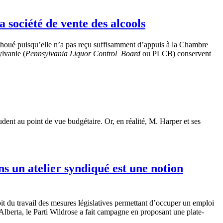
 société de vente des alcools
choué
puisqu’elle
n’a
pas
reçu
suffisamment
d’appuis
à
la
Chambre
lvanie
(
Pennsylvania Liquor Control
Board
ou
PLCB
)
conservent
dent au point de
vue
budgétaire
. Or, en
réalité
, M. Harper et
ses
ns un atelier syndiqué est une notion
it
du travail des
mesures
législatives
permettant
d’occuper
un
emploi
Alberta, le
Parti
Wildrose
a fait
campagne
en
proposant
une
plate-