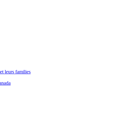
t leurs families
anada