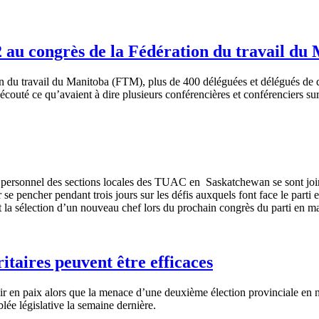
32 au congrès de la Fédération du travail du
n
du travail du Manitoba (
FTM
), plus de 400
déléguées
et
délégués
de 
écouté
ce
qu’avaient
à
dire
plusieurs
conférencières
et
conférenciers
su
 personnel des sections locales des TUAC en Saskatchewan se sont join
pencher pendant trois jours sur les défis auxquels font face le parti et
 la sélection d’un nouveau chef lors du prochain congrès du parti en m
itaires peuvent être efficaces
ir
en
paix
alors
que
la menace
d’une
deuxième
élection
provinciale
en
blée
législative
la
semaine
dernière
.