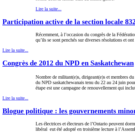
Lire la suite...
Participation active de la section locale 8
Récemment
,
à
l’occasion
du
congrès
de la
Fédératio
qu’ils
se
sont
penchés
sur
diverses
résolutions
et
ont
Lire la suite...
Congrès de 2012 du NPD en Saskatchewan
Nombre de militant(e)s, dirigeant(e)s et membres du
du NPD saskatchewanais tenu du 22 au 24 juin pour se 
étape est une campagne de renouvellement qui inclut
Lire la suite...
Blogue politique : les gouvernements minor
Les
électrices
et
électeurs
de
l’Ontario
peuvent
dorm
libéral
eut
été
adopté
en
troisième
lecture
à
l’Assem