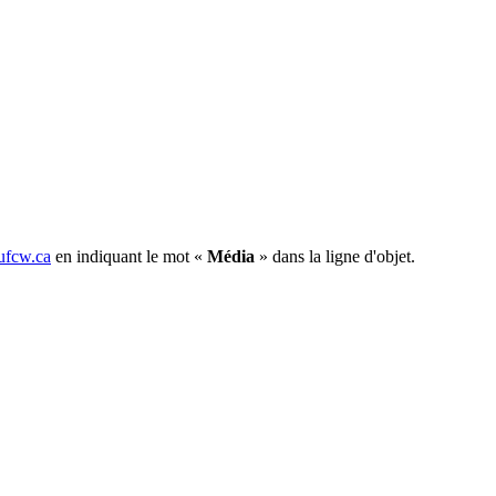
fcw.ca
en indiquant le mot «
Média
» dans la ligne d'objet.