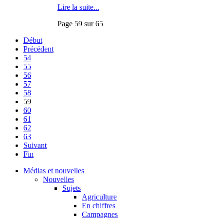
Lire la suite...
Page 59 sur 65
Début
Précédent
54
55
56
57
58
59
60
61
62
63
Suivant
Fin
Médias et nouvelles
Nouvelles
Sujets
Agriculture
En chiffres
Campagnes