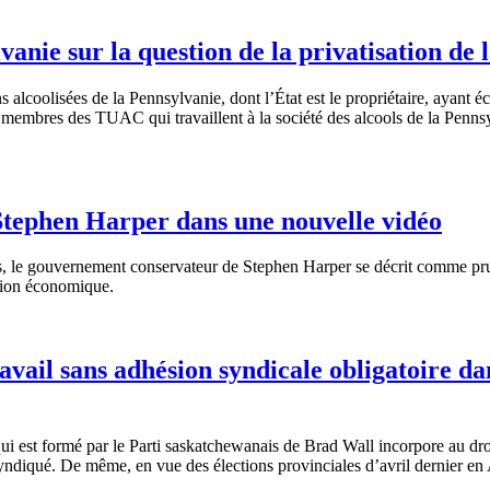
ie sur la question de la privatisation de la
ns
alcoolisées
de la
Pennsylvanie
,
dont
l’État
est
le
propriétaire
,
ayant
é
e
membres
des
TUAC
qui
travaillent
à
la
société
des
alcools
de la
Pennsy
 Stephen Harper dans une nouvelle vidéo
s
, le
gouvernement
conservateur
de Stephen Harper se
décrit
comme
pru
ion
économique
.
avail sans adhésion syndicale obligatoire da
qui
est
formé
par le
Parti
saskatchewanais
de Brad Wall
incorpore
au
dro
yndiqué
. De
même
, en
vue
des
élections
provinciales
d’avril
dernier en 