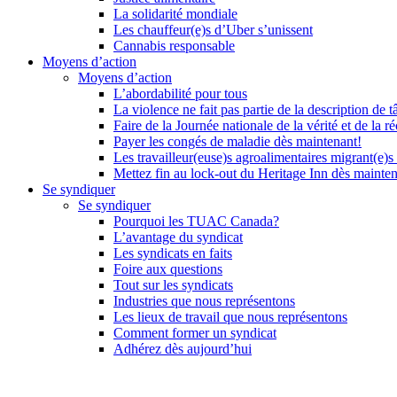
La solidarité mondiale
Les chauffeur(e)s d’Uber s’unissent
Cannabis responsable
Moyens d’action
Moyens d’action
L’abordabilité pour tous
La violence ne fait pas partie de la description de t
Faire de la Journée nationale de la vérité et de la ré
Payer les congés de maladie dès maintenant!
Les travailleur(euse)s agroalimentaires migrant(e)s
Mettez fin au lock-out du Heritage Inn dès mainte
Se syndiquer
Se syndiquer
Pourquoi les TUAC Canada?
L’avantage du syndicat
Les syndicats en faits
Foire aux questions
Tout sur les syndicats
Industries que nous représentons
Les lieux de travail que nous représentons
Comment former un syndicat
Adhérez dès aujourd’hui