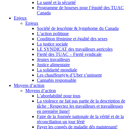
La santé et la sécurité
Programme de bourses pour l’équité des TUAC
Canada
Enjeux
Enjeux
Société de leucémie & lymphome du Canada
L’action politique
Condition féminine et égalité des sexes
La justice sociale
LE SYNDICAT des travailleurs agricoles
Fierté des TUAC – Fierté syndicale
Jeunes travailleurs
Justice alimentaire
La solidarité mondiale
Les chauffeur(e)s d’Uber s’unissent
Cannabis responsable
Moyens d’action
Moyens d’action
L’abordabilité pour tous
La violence ne fait pas partie de la description de
tâche : Respectez les travailleurs et travailleuses
en première ligne!
Faire de la Journée nationale de la vérité et de la
réconciliation un jour férié
Payer les congés de maladie dès maintenant!