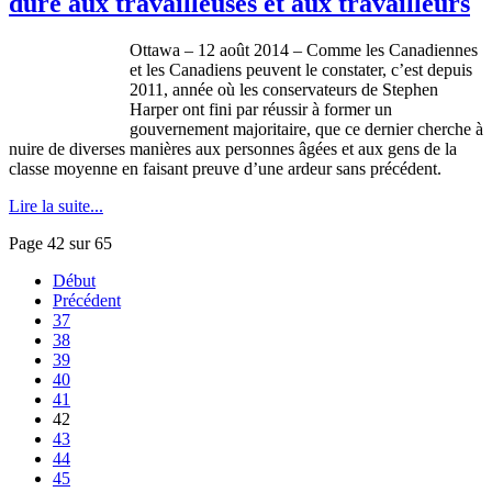
dure aux travailleuses et aux travailleurs
Ottawa – 12 août 2014 – Comme les Canadiennes
et les Canadiens peuvent le constater, c’est depuis
2011, année où les conservateurs de Stephen
Harper ont fini par réussir à former un
gouvernement majoritaire, que ce dernier cherche à
nuire de diverses manières aux personnes âgées et aux gens de la
classe moyenne en faisant preuve d’une ardeur sans précédent.
Lire la suite...
Page 42 sur 65
Début
Précédent
37
38
39
40
41
42
43
44
45