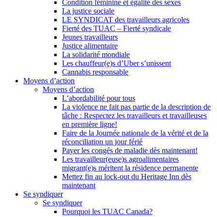
Condition féminine et égalité des sexes
La justice sociale
LE SYNDICAT des travailleurs agricoles
Fierté des TUAC – Fierté syndicale
Jeunes travailleurs
Justice alimentaire
La solidarité mondiale
Les chauffeur(e)s d’Uber s’unissent
Cannabis responsable
Moyens d’action
Moyens d’action
L’abordabilité pour tous
La violence ne fait pas partie de la description de
tâche : Respectez les travailleurs et travailleuses
en première ligne!
Faire de la Journée nationale de la vérité et de la
réconciliation un jour férié
Payer les congés de maladie dès maintenant!
Les travailleur(euse)s agroalimentaires
migrant(e)s méritent la résidence permanente
Mettez fin au lock-out du Heritage Inn dès
maintenant
Se syndiquer
Se syndiquer
Pourquoi les TUAC Canada?