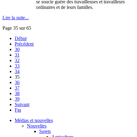
se soucie guère des travailleuses et travailleurs
ordinaires et de leurs familles.
Lire la suite...
Page 35 sur 65
Début
Précédent
30
31
32
33
34
35
36
37
38
39
Suivant
Fin
Médias et nouvelles
Nouvelles
Sujets
Agriculture