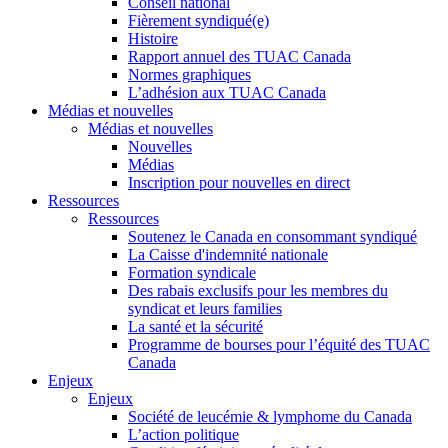
Conseil national
Fièrement syndiqué(e)
Histoire
Rapport annuel des TUAC Canada
Normes graphiques
L’adhésion aux TUAC Canada
Médias et nouvelles
Médias et nouvelles
Nouvelles
Médias
Inscription pour nouvelles en direct
Ressources
Ressources
Soutenez le Canada en consommant syndiqué
La Caisse d'indemnité nationale
Formation syndicale
Des rabais exclusifs pour les membres du
syndicat et leurs families
La santé et la sécurité
Programme de bourses pour l’équité des TUAC
Canada
Enjeux
Enjeux
Société de leucémie & lymphome du Canada
L’action politique