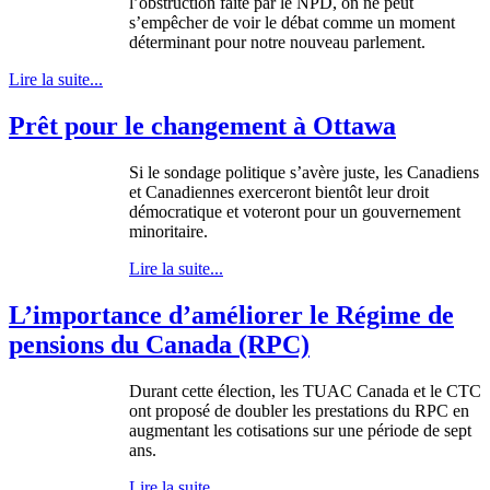
l’obstruction
faite
par le
NPD
, on ne
peut
s’empêcher
de
voir
le
débat
comme
un moment
déterminant
pour
notre
nouveau
parlement
.
Lire la suite...
Prêt pour le changement à Ottawa
Si le
sondage
politique
s’avère
juste
, les
Canadiens
et
Canadiennes
exerceront
bientôt
leur
droit
démocratique
et
voteront
pour un
gouvernement
minoritaire
.
Lire la suite...
L’importance d’améliorer le Régime de
pensions du Canada (RPC)
Durant
cette
élection
, les
TUAC
Canada et le CTC
ont
proposé
de doubler les
prestations
du RPC en
augmentant
les
cotisations
sur
une
période
de
sept
ans
.
Lire la suite...