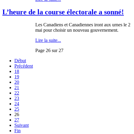
L’heure de la course électorale a sonné!
Les
Canadiens
et
Canadiennes
iront
aux
urnes
le 2
mai
pour
choisir
un nouveau
gouvernement
.
Lire la suite...
Page 26 sur 27
Début
Précédent
18
19
20
21
22
23
24
25
26
27
Suivant
Fin