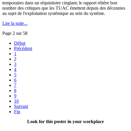
temporaires dans un réquisitoire cinglant; le rapport réitère bon
nombre des critiques que les TUAC émettent depuis des décennies
au sujet de l'exploitation systémique au sein du système.
Lire la suite...
Page 2 sur 58
Début
Précédent
1
2
3
4
5
6
7
8
9
10
Suivant
Fin
Look for this poster in your workplace