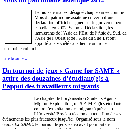
Le
mois
de
mai
est
désigné
chaque
année
comme
Mois
du
patrimoine
asiatique
en
vertu
d’une
déclaration
officielle
signée
par le
gouvernement
canadien
en 2002.
Selon
la
Déclaration
, les
immigrants de
l’Asie
de
l’Est
, de
l’Asie
du
Sud
, de
l’Asie
de
l’Ouest
et de
l’Asie
du
Sud-Est
ont
apporté
à
la
société
canadienne
un riche
patrimoine
culturel
.
Lire la suite...
Un tournoi de jeux « Game for SAME »
attire des douzaines d’étudiant(e)s à
l’appui des travailleurs migrants
Le chapitre de l’organisation Students Against
Migrant Exploitation
,
ou S.A.M.E. (les étudiants
contre l’exploitation des migrants) présent à
l’Université Brock a récemment tenu l’un de ses
événements les plus fructueux jusqu’ici. Organisé sous le nom
Game for SAME
, le tournoi de jeux vidéo avait pour but de