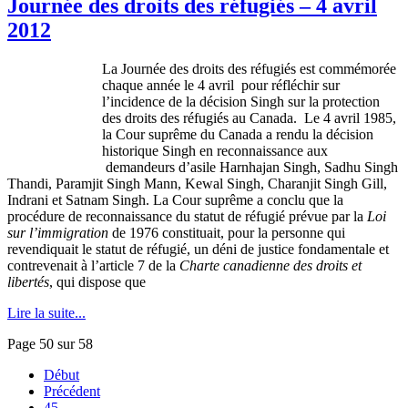
Journée des droits des réfugiés – 4 avril
2012
La
Journée
des
droits
des
réfugiés
est
commémorée
chaque
année
le 4
avril
pour
réfléchir
sur
l’incidence
de la
décision
Singh
sur
la protection
des
droits
des
réfugiés
au Canada. Le 4
avril
1985,
la
Cour
suprême
du Canada a
rendu
la
décision
historique
Singh en reconnaissance aux
demandeurs
d’asile
Harnhajan
Singh,
Sadhu
Singh
Thandi
,
Paramjit
Singh Mann,
Kewal
Singh,
Charanjit
Singh Gill,
Indrani
et
Satnam
Singh. La
Cour
suprême
a
conclu
que
la
procédure
de reconnaissance du
statut
de
réfugié
prévue
par la
Loi
sur
l’immigration
de 1976
constituait
, pour la
personne
qui
revendiquait
le
statut
de
réfugié
, un
déni
de justice
fondamentale
et
contrevenait
à
l’article
7 de la
Charte
canadienne
des
droits
et
libertés
, qui dispose
que
Lire la suite...
Page 50 sur 58
Début
Précédent
45