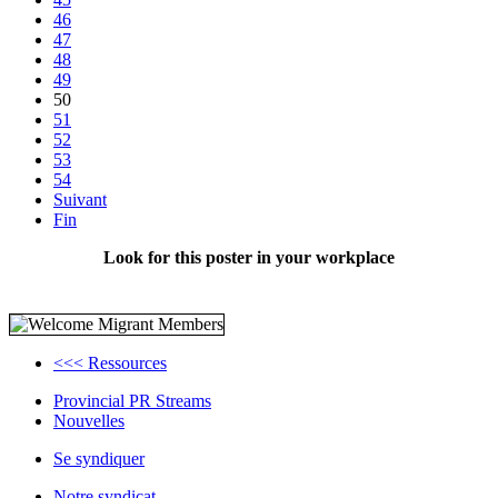
46
47
48
49
50
51
52
53
54
Suivant
Fin
Look for this poster in your workplace
<<< Ressources
Provincial PR Streams
Nouvelles
Se syndiquer
Notre syndicat