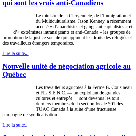
qui sont les vrais anti-Canadiens
Le
ministre
de la
Citoyenneté
, de
l’Immigration
et
du
Multiculturalisme
, Jason Kenney, a
récemment
accusé
«
d’anarchistes
et gangs
anticapitalistes
» et
d’«
extrémistes
intransigeants
et anti-Canada » les
groupes
de
promotion de la justice
sociale
qui
appuient
les
droits
des
réfugiés
et
des
travailleurs
étrangers
temporaires
.
Lire la suite...
Nouvelle unité de négociation agricole au
Québec
Les
travailleurs
agricoles
à
la
Ferme
B.
Cousineau
et
Fils
S.E.N.C. — un
exploitant
de
grandes
cultures et
entrepôt
—
sont
devenus
les tout
derniers
membres
de la section locale 501 des
TUAC
Canada
à
la suite
d’une
fructueuse
campagne
de
syndicalisation
.
Lire la suite...