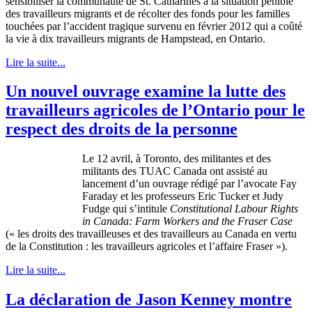
sensibiliser la communauté de St. Catharines à la situation pénible
des travailleurs migrants et de récolter des fonds pour les familles
touchées par l’accident tragique survenu en février 2012 qui a coûté
la vie à dix travailleurs migrants de Hampstead, en Ontario.
Lire la suite...
Un nouvel ouvrage examine la lutte des
travailleurs agricoles de l’Ontario pour le
respect des droits de la personne
Le 12
avril
,
à
Toronto, des
militantes
et des
militants des
TUAC
Canada
ont
assisté
au
lancement
d’un
ouvrage
rédigé
par
l’avocate
Fay
Faraday et les
professeurs
Eric Tucker et Judy
Fudge qui
s’intitule
Constitutional
Labour
Rights
in Canada: Farm Workers and the Fraser Case
(« les
droits
des
travailleuses
et des
travailleurs
au Canada en
vertu
de la Constitution : les
travailleurs
agricoles
et
l’affaire
Fraser »).
Lire la suite...
La déclaration de Jason Kenney montre