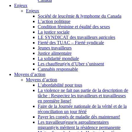
Canada
Enjeux
Enjeux
Société de leucémie & lymphome du Canada
L’action politique
Condition féminine et égalité des sexes
La justice sociale
LE SYNDICAT des travailleurs agricoles
Fierté des TUAC – Fierté syndicale
Jeunes travailleurs
Justice alimentaire
La solidarité mondiale
Les chauffeur(e)s d’Uber s’unissent
Cannabis responsable
Moyens d’action
Moyens d’action
L’abordabilité pour tous
La violence ne fait pas partie de la description de
tâche : Respectez les travailleurs et travailleuses
en première ligne!
Faire de la Journée nationale de la vérité et de la
réconciliation un jour férié
Payer les congés de maladie dès maintenant!
Les travailleur(euse)s agroalimentaires
migrant(e)s méritent la résidence permanente