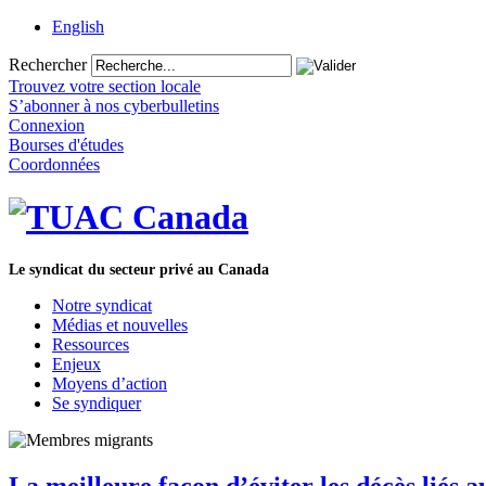
English
Rechercher
Trouvez votre section locale
S’abonner à nos cyberbulletins
Connexion
Bourses d'études
Coordonnées
Le syndicat du secteur privé au Canada
Notre syndicat
Médias et nouvelles
Ressources
Enjeux
Moyens d’action
Se syndiquer
La meilleure façon d’éviter les décès liés 