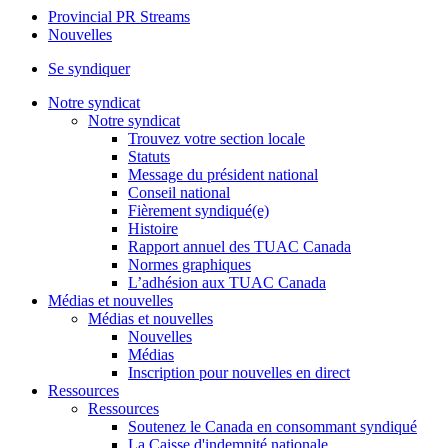
Provincial PR Streams
Nouvelles
Se syndiquer
Notre syndicat
Notre syndicat
Trouvez votre section locale
Statuts
Message du président national
Conseil national
Fièrement syndiqué(e)
Histoire
Rapport annuel des TUAC Canada
Normes graphiques
L’adhésion aux TUAC Canada
Médias et nouvelles
Médias et nouvelles
Nouvelles
Médias
Inscription pour nouvelles en direct
Ressources
Ressources
Soutenez le Canada en consommant syndiqué
La Caisse d'indemnité nationale