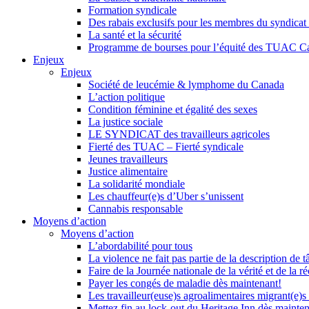
Formation syndicale
Des rabais exclusifs pour les membres du syndicat e
La santé et la sécurité
Programme de bourses pour l’équité des TUAC C
Enjeux
Enjeux
Société de leucémie & lymphome du Canada
L’action politique
Condition féminine et égalité des sexes
La justice sociale
LE SYNDICAT des travailleurs agricoles
Fierté des TUAC – Fierté syndicale
Jeunes travailleurs
Justice alimentaire
La solidarité mondiale
Les chauffeur(e)s d’Uber s’unissent
Cannabis responsable
Moyens d’action
Moyens d’action
L’abordabilité pour tous
La violence ne fait pas partie de la description de t
Faire de la Journée nationale de la vérité et de la ré
Payer les congés de maladie dès maintenant!
Les travailleur(euse)s agroalimentaires migrant(e)s
Mettez fin au lock-out du Heritage Inn dès mainte