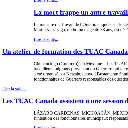
Lire la suite...
La mort frappe un autre travail
La
ministre
du Travail de
l’Ontario
enquête
sur
le
dé
Martinez-Izazaga
, un
homme
âgé
de 38
ans
,
est
déc
Lire la suite...
Un atelier de formation des TUAC Canada r
Chilpancingo
(Guerrero), au
Mexique
– Les
TUAC
travailleurs
migrants
provenant
du Guerrero qui
oeu
a
été
organisé
par
Netzahualcoyotl
Bustamante
Sant
fonctionnaires
de Guerrero
responsables
des questi
Lire la suite...
Les TUAC Canada assistent à une session 
LÁZARO
CÁRDENAS
,
MICHOACÁN
,
MEXI
l’intention
des
fonctionnaires
municipaux
responsab
Lire la suite...