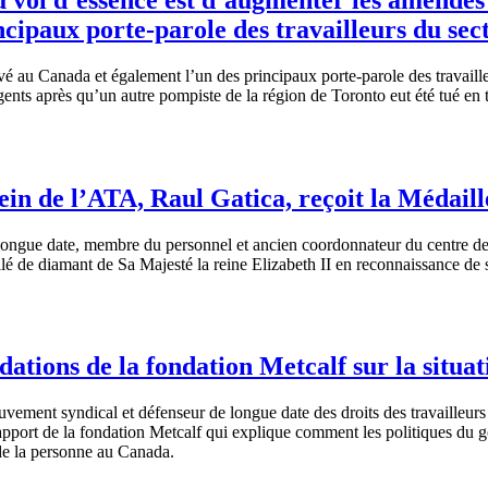
incipaux porte-parole des travailleurs du se
vé
au Canada et
également
l’un
des
principaux
porte-parole des
travaill
gents
après
qu’un
autre
pompiste
de la
région
de Toronto
eut
été
tué
en
ein de l’ATA, Raul Gatica, reçoit la Médail
longue
date,
membre
du personnel et
ancien
coordonnateur
du
centre
d
ilé
de
diamant
de Sa
Majesté
la
reine
Elizabeth II en reconnaissance de
ons de la fondation Metcalf sur la situati
uvement
syndical
et
défenseur
de
longue
date des
droits
des
travailleurs
pport de la
fondation
Metcalf qui
explique
comment les
politiques
du
g
e la
personne
au Canada.