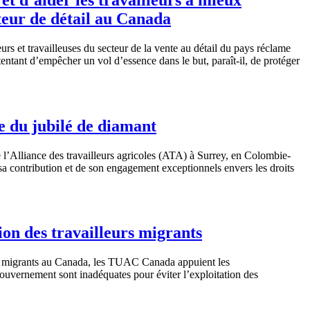
cteur de détail au Canada
eurs
et
travailleuses
du
secteur
de la
vente
au
détail
du pays
réclame
tentant
d’empêcher
un
vol
d’essence
dans
le but,
paraît-il
, de
protéger
le du jubilé de diamant
e
l’Alliance
des
travailleurs
agricoles
(ATA)
à
Surrey, en
Colombie-
sa
contribution et de son engagement
exceptionnels
envers
les
droits
on des travailleurs migrants
migrants au Canada, les
TUAC
Canada
appuient
les
ouvernement
sont
inadéquates
pour
éviter
l’exploitation
des