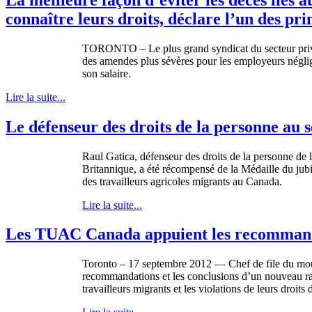
connaître leurs droits, déclare l’un des pr
TORONTO – Le plus grand
syndicat
du
secteur
pri
des
amendes
plus
sévères
pour les
employeurs
négli
son
salaire
.
Lire la suite...
Le défenseur des droits de la personne au s
Raul
Gatica
,
défenseur
des
droits
de la
personne
de
Britannique
, a
été
récompensé
de la
Médaille
du
jub
des
travailleurs
agricoles
migrants au Canada.
Lire la suite...
Les TUAC Canada appuient les recommandati
Toronto – 17
septembre
2012 — Chef de file du
mo
recommandations
et les conclusions
d’un
nouveau ra
travailleurs
migrants et les violations de
leurs
droits
d