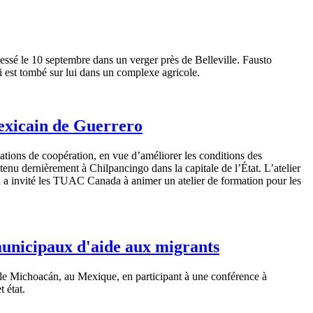
lessé
le 10
septembre
dans
un verger
près
de Belleville.
Fausto
i
est
tombé
sur
lui
dans
un
complexe
agricole
.
mexicain de Guerrero
ations de
coopération
, en
vue
d’améliorer
les conditions des
tenu
dernièrement
à
Chilpancingo
dans
la
capitale
de
l’État
.
L’atelier
i a
invité
les
TUAC
Canada
à
animer
un atelier de formation pour les
municipaux d'aide aux migrants
le
Michoacán
, au
Mexique
, en participant
à
une
conférence
à
t
état
.