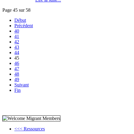
Page 45 sur 58
Début
Précédent
40
41
42
43
44
45
46
47
48
49
Suivant
Fin
<<< Ressources