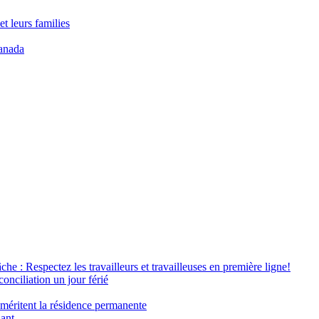
t leurs families
anada
âche : Respectez les travailleurs et travailleuses en première ligne!
conciliation un jour férié
 méritent la résidence permanente
nant