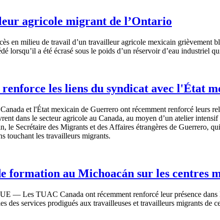
leur agricole migrant de l’Ontario
cès
en milieu de travail
d’un
travailleur
agricole
mexicain
grièvement
b
édé
lorsqu’il
a
été
écrasé
sous
le
poids
d’un
réservoir
d’eau
industriel
qu
enforce les liens du syndicat avec l'État 
Canada et
l'État
mexicain
de Guerrero
ont
récemment
renforcé
leurs
rel
vrent
dans
le
secteur
agricole
au Canada, au
moyen
d’un
atelier
intensif
in
, le
Secrétaire
des Migrants et des Affaires
étrangères
de Guerrero, qu
ons
touchant
les
travailleurs
migrants.
de formation au Michoacán sur les centres 
QUE
— Les
TUAC
Canada
ont
récemment
renforcé
leur
présence
dans
les
des services
prodigués
aux
travailleuses
et
travailleurs
migrants de
ce