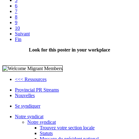
5
6
7
8
9
10
Suivant
Fin
Look for this poster in your workplace
<<< Ressources
Provincial PR Streams
Nouvelles
Se syndiquer
Notre syndicat
Notre syndicat
Trouvez votre section locale
Statuts
Message du président national