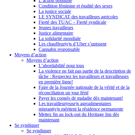
L’action politique
Condition féminine et égalité des sexes
La justice sociale
LE SYNDICAT des travailleurs agricoles
Fierté des TUAC – Fierté syndicale
Jeunes travailleurs
Justice alimentaire
La solidarité mondiale
Les chauffeur(e)s d’Uber s’unissent
Cannabis responsable
Moyens d’action
Moyens d’action
L’abordabilité pour tous
La violence ne fait pas partie de la description de
tâche : Respectez les travailleurs et travailleuses
en première ligne!
Faire de la Journée nationale de la vérité et de la
réconciliation un jour férié
Payer les congés de maladie dès maintenant!
Les travailleur(euse)s agroalimentaires
migrant(e)s méritent la résidence permanente
Mettez fin au lock-out du Heritage Inn dès
maintenant
Se syndiquer
Se syndiquer