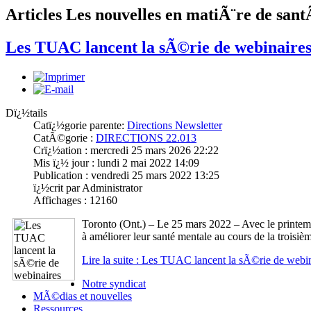
Articles
Les nouvelles en matiÃ¨re de san
Les TUAC lancent la sÃ©rie de webinaire
Dï¿½tails
Catï¿½gorie parente:
Directions Newsletter
CatÃ©gorie :
DIRECTIONS 22.013
Crï¿½ation : mercredi 25 mars 2026 22:22
Mis ï¿½ jour : lundi 2 mai 2022 14:09
Publication : vendredi 25 mars 2022 13:25
ï¿½crit par Administrator
Affichages : 12160
Toronto (Ont.) – Le 25 mars 2022 – Avec le printem
à améliorer leur santé mentale au cours de la troi
Lire la suite : Les TUAC lancent la sÃ©rie de web
Notre syndicat
MÃ©dias et nouvelles
Ressources