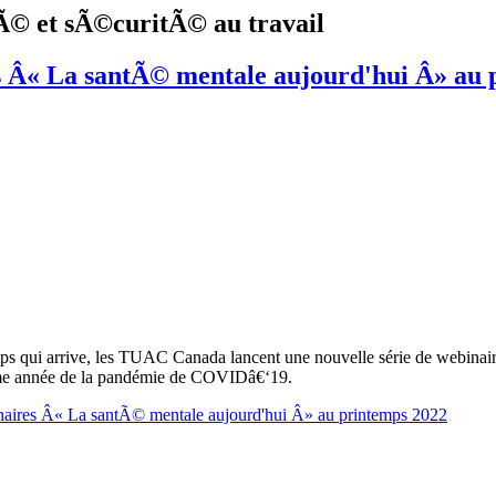
tÃ© et sÃ©curitÃ© au travail
s Â« La santÃ© mentale aujourd'hui Â» au 
ps qui arrive, les TUAC Canada lancent une nouvelle série de webinair
sième année de la pandémie de COVIDâ€‘19.
inaires Â« La santÃ© mentale aujourd'hui Â» au printemps 2022