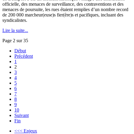
officielle, des menaces de surveillance, des contraventions et des
menaces de poursuite, les rues étaient remplies d’un nombre record
de 200 000 marcheur(euse)s fier(ère)s et pacifiques, incluant des
syndicalistes.
Lire la suite...
Page 2 sur 35
Début
Précédent
1
2
3
4
5
6
7
8
9
10
Suivant
Fin
<<< Enjeux