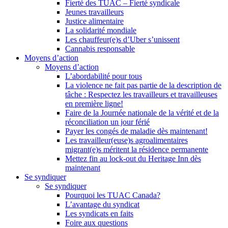
Fierté des TUAC – Fierté syndicale
Jeunes travailleurs
Justice alimentaire
La solidarité mondiale
Les chauffeur(e)s d’Uber s’unissent
Cannabis responsable
Moyens d’action
Moyens d’action
L’abordabilité pour tous
La violence ne fait pas partie de la description de
tâche : Respectez les travailleurs et travailleuses
en première ligne!
Faire de la Journée nationale de la vérité et de la
réconciliation un jour férié
Payer les congés de maladie dès maintenant!
Les travailleur(euse)s agroalimentaires
migrant(e)s méritent la résidence permanente
Mettez fin au lock-out du Heritage Inn dès
maintenant
Se syndiquer
Se syndiquer
Pourquoi les TUAC Canada?
L’avantage du syndicat
Les syndicats en faits
Foire aux questions