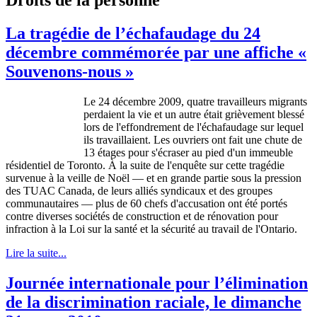
La tragédie de l’échafaudage du 24
décembre commémorée par une affiche «
Souvenons-nous »
Le 24
décembre
2009,
quatre
travailleurs
migrants
perdaient
la vie et un
autre
était
grièvement
blessé
lors
de
l'effondrement
de
l'échafaudage
sur
lequel
ils
travaillaient
.
Les
ouvriers
ont
fait
une
chute de
13
étages
pour
s'écraser
au pied
d'un
immeuble
résidentiel
de Toronto.
À
la suite de
l'enquête
sur
cette
tragédie
survenue
à
la
veille
de
Noël
— et en
grande
partie
sous
la
pression
des
TUAC
Canada, de
leurs
alliés
syndicaux
et
des
groupes
communautaires
— plus de 60 chefs
d'accusation
ont
été
portés
contre
diverses
sociétés
de construction et de
rénovation
pour
infraction
à
la
Loi
sur
la
santé
et la
sécurité
au travail de
l'Ontario
.
Lire la suite...
Journée internationale pour l’élimination
de la discrimination raciale, le dimanche