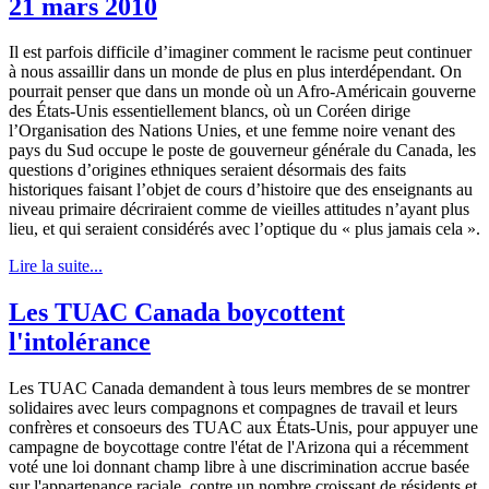
21 mars 2010
Il
est
parfois
difficile
d’imaginer
comment
le
racisme
peut
continuer
à
nous
assaillir
dans
un
monde
de plus en plus
interdépendant
. On
pourrait
penser
que
dans
un
monde
où
un
Afro-Américain
gouverne
des
États-Unis
essentiellement
blancs
,
où
un
Coréen
dirige
l’Organisation
des
Nations
Unies
, et
une
femme noire
venant
des
pays du
Sud
occupe
le
poste
de
gouverneur
générale
du Canada,
les
questions
d’origines
ethniques
seraient
désormais
des
faits
historiques
faisant
l’objet
de
cours
d’histoire
que
des
enseignants
au
niveau
primaire
décriraient
comme
de
vieilles
attitudes
n’ayant
plus
lieu, et qui
seraient
considérés
avec
l’optique
du « plus
jamais
cela
».
Lire la suite...
Les TUAC Canada boycottent
l'intolérance
Les TUAC Canada demandent à tous leurs membres de se montrer
solidaires avec leurs compagnons et compagnes de travail et leurs
confrères et consoeurs des TUAC aux États-Unis, pour appuyer une
campagne de boycottage contre l'état de l'Arizona qui a récemment
voté une loi donnant champ libre à une discrimination accrue basée
sur l'appartenance raciale, contre un nombre croissant de résidents et