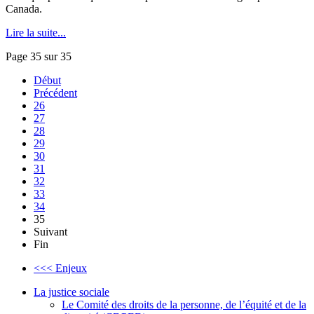
Canada.
Lire la suite...
Page 35 sur 35
Début
Précédent
26
27
28
29
30
31
32
33
34
35
Suivant
Fin
<<< Enjeux
La justice sociale
Le Comité des droits de la personne, de l’équité et de la