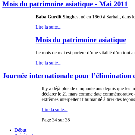
Mois du patrimoine asiatique - Mai 2011
Baba Gurdit Singh
est né en 1860 à Sarhali, dans l
Lire la suite...
Mois du patrimoine asiatique
Le mois de mai est porteur d’une vitalité d’un tout 
Lire la suite...
Journée internationale pour l’élimination 
Il y a
déjà
plus de
cinquante
ans
depuis
que
les i
déclarer
le 21 mars
comme
date
commémorative
extrêmes
interpellent
l’humanité
à
tirer
des
leçons
Lire la suite...
Page 34 sur 35
Début