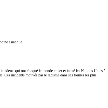
imoine asiatique.
, incidents qui
ont
choqué
le
monde
entier
et
incité
les Nations
Unies
à
le
.
Ces
incidents
motivés
par le
racisme
dans
ses
formes
les plus