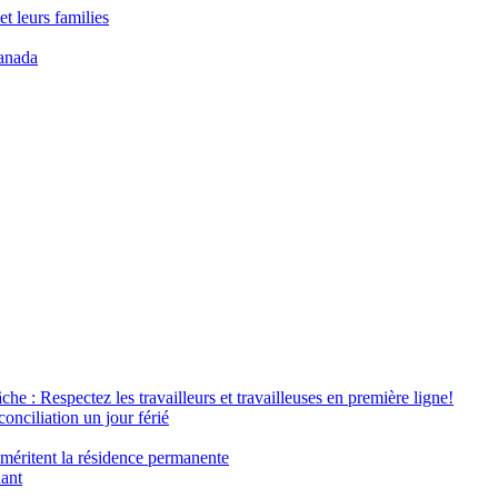
t leurs families
anada
âche : Respectez les travailleurs et travailleuses en première ligne!
conciliation un jour férié
 méritent la résidence permanente
nant