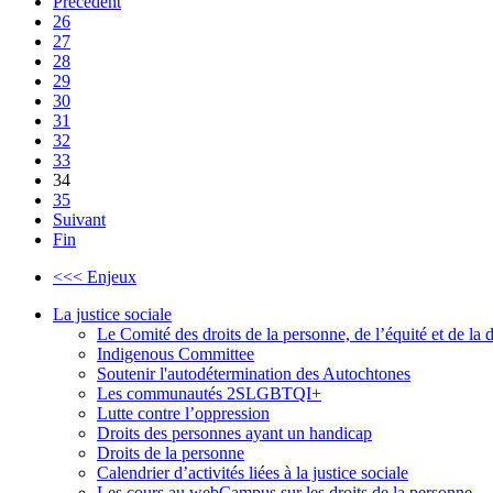
Précédent
26
27
28
29
30
31
32
33
34
35
Suivant
Fin
<<< Enjeux
La justice sociale
Le Comité des droits de la personne, de l’équité et de l
Indigenous Committee
Soutenir l'autodétermination des Autochtones
Les communautés 2SLGBTQI+
Lutte contre l’oppression
Droits des personnes ayant un handicap
Droits de la personne
Calendrier d’activités liées à la justice sociale
Les cours au webCampus sur les droits de la personne