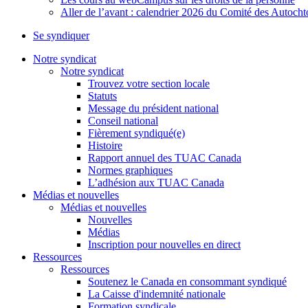
Aller de l’avant : calendrier 2026 du Comité des Autoc
Se syndiquer
Notre syndicat
Notre syndicat
Trouvez votre section locale
Statuts
Message du président national
Conseil national
Fièrement syndiqué(e)
Histoire
Rapport annuel des TUAC Canada
Normes graphiques
L’adhésion aux TUAC Canada
Médias et nouvelles
Médias et nouvelles
Nouvelles
Médias
Inscription pour nouvelles en direct
Ressources
Ressources
Soutenez le Canada en consommant syndiqué
La Caisse d'indemnité nationale
Formation syndicale