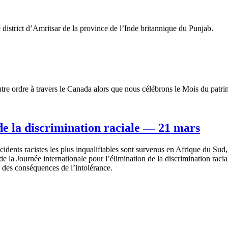
e district d’Amritsar de la province de l’Inde britannique du Punjab.
autre ordre à travers le Canada alors que nous célébrons le Mois du patr
de la discrimination raciale — 21 mars
ncidents
racistes
les plus
inqualifiables
sont
survenus
en
Afrique
du
Sud
de la
Journée
internationale
pour
l’élimination
de la discrimination
racia
des
conséquences
de
l’intolérance
.