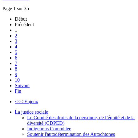
Page 1 sur 35
Début
Précédent
1
2
3
4
5
6
7
8
9
10
Suivant
Fin
<<< Enjeux
La justice sociale
Le Comité des droits de la personne, de l’équité et de la
diversité (CDPED)
Indigenous Committee
Soutenir l'autodétermination des Autochtones