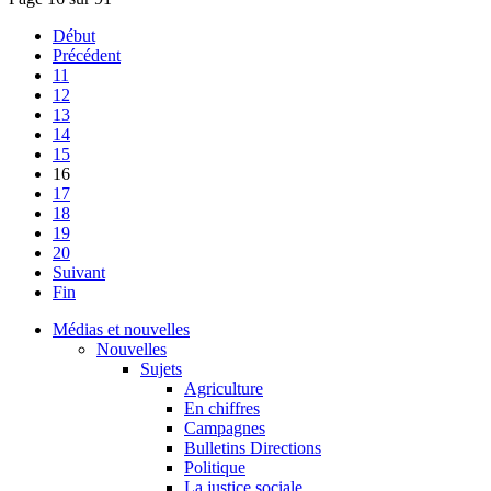
Début
Précédent
11
12
13
14
15
16
17
18
19
20
Suivant
Fin
Médias et nouvelles
Nouvelles
Sujets
Agriculture
En chiffres
Campagnes
Bulletins Directions
Politique
La justice sociale