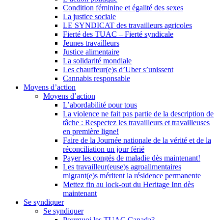
Condition féminine et égalité des sexes
La justice sociale
LE SYNDICAT des travailleurs agricoles
Fierté des TUAC – Fierté syndicale
Jeunes travailleurs
Justice alimentaire
La solidarité mondiale
Les chauffeur(e)s d’Uber s’unissent
Cannabis responsable
Moyens d’action
Moyens d’action
L’abordabilité pour tous
La violence ne fait pas partie de la description de
tâche : Respectez les travailleurs et travailleuses
en première ligne!
Faire de la Journée nationale de la vérité et de la
réconciliation un jour férié
Payer les congés de maladie dès maintenant!
Les travailleur(euse)s agroalimentaires
migrant(e)s méritent la résidence permanente
Mettez fin au lock-out du Heritage Inn dès
maintenant
Se syndiquer
Se syndiquer
Pourquoi les TUAC Canada?