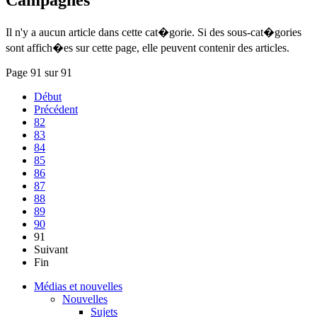
Il n'y a aucun article dans cette cat�gorie. Si des sous-cat�gories
sont affich�es sur cette page, elle peuvent contenir des articles.
Page 91 sur 91
Début
Précédent
82
83
84
85
86
87
88
89
90
91
Suivant
Fin
Médias et nouvelles
Nouvelles
Sujets