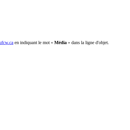
fcw.ca
en indiquant le mot «
Média
» dans la ligne d'objet.