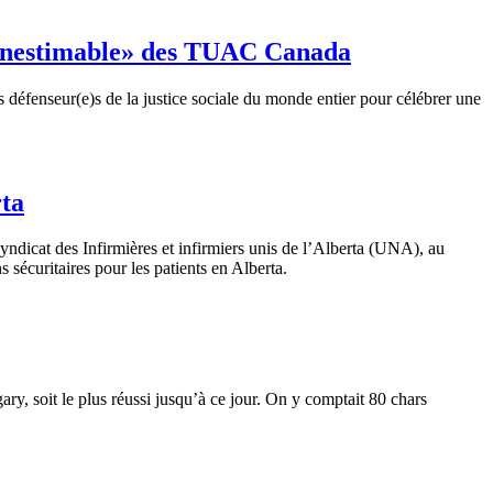
 « inestimable» des TUAC Canada
es
défenseur
(e)s de la justice
sociale
du
monde
entier
pour
célébrer
une
rta
syndicat
des
Infirmières
et
infirmiers
unis
de
l’Alberta
(
UNA
), au
ns
sécuritaires
pour les patients en Alberta.
gary,
soit
le plus
réussi
jusqu’à
ce
jour. On y
comptait
80 chars