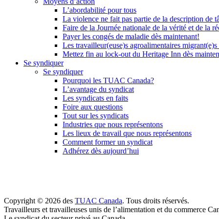
Moyens d’action
L’abordabilité pour tous
La violence ne fait pas partie de la description de t
Faire de la Journée nationale de la vérité et de la ré
Payer les congés de maladie dès maintenant!
Les travailleur(euse)s agroalimentaires migrant(e)s
Mettez fin au lock-out du Heritage Inn dès mainte
Se syndiquer
Se syndiquer
Pourquoi les TUAC Canada?
L’avantage du syndicat
Les syndicats en faits
Foire aux questions
Tout sur les syndicats
Industries que nous représentons
Les lieux de travail que nous représentons
Comment former un syndicat
Adhérez dès aujourd’hui
Copyright © 2026 des
TUAC Canada
. Tous droits réservés.
Travailleurs et travailleuses unis de l’alimentation et du commerce Ca
Le syndicat du secteur privé au Canada