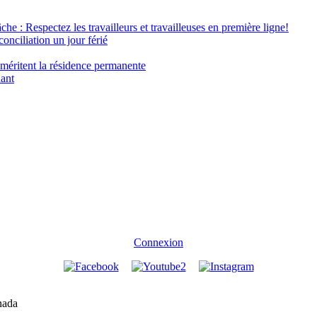
âche : Respectez les travailleurs et travailleuses en première ligne!
conciliation un jour férié
 méritent la résidence permanente
nant
Connexion
nada