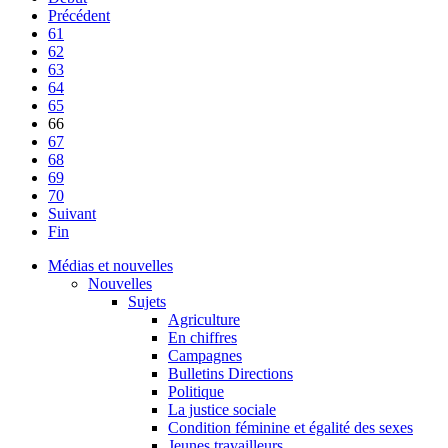
Précédent
61
62
63
64
65
66
67
68
69
70
Suivant
Fin
Médias et nouvelles
Nouvelles
Sujets
Agriculture
En chiffres
Campagnes
Bulletins Directions
Politique
La justice sociale
Condition féminine et égalité des sexes
Jeunes travailleurs