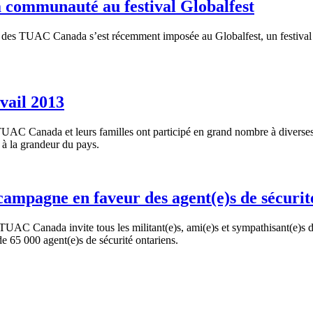
a communauté au festival Globalfest
1 des
TUAC
Canada
s’est
récemment
imposée
au
Globalfest
, un festiva
vail 2013
C Canada et leurs familles ont participé en grand nombre à diverses act
s à la grandeur du pays.
ampagne en faveur des agent(e)s de sécurité 
TUAC
Canada invite
tous
les militant(e)s,
ami
(e)s et
sympathisant
(e)s 
de 65 000 agent(e)s de
sécurité
ontariens
.