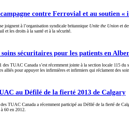
 la campagne contre Ferrovial et au soutien
se
joignent
à
l’organisation
syndicale
britannique
Unite the Union
et d
il et les
droits
à
la
santé
et
à
la
sécurité
.
oins sécuritaires pour les patients en Albe
01 des
TUAC
Canada
s’est
récemment
jointe
à
la section locale 115 du
es
alliés
pour
appuyer
les
infirmières
et
infirmiers
qui
réclament
des
soi
TUAC au Défilé de la fierté 2013 de Calgary
1 des
TUAC
Canada a
récemment
participé
au
Défilé
de la
fierté
de Cal
t
à
60 en 2012.