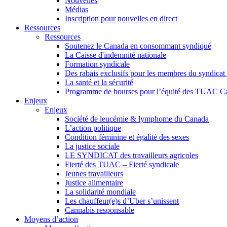
Nouvelles
Médias
Inscription pour nouvelles en direct
Ressources
Ressources
Soutenez le Canada en consommant syndiqué
La Caisse d'indemnité nationale
Formation syndicale
Des rabais exclusifs pour les membres du syndicat e
La santé et la sécurité
Programme de bourses pour l’équité des TUAC C
Enjeux
Enjeux
Société de leucémie & lymphome du Canada
L’action politique
Condition féminine et égalité des sexes
La justice sociale
LE SYNDICAT des travailleurs agricoles
Fierté des TUAC – Fierté syndicale
Jeunes travailleurs
Justice alimentaire
La solidarité mondiale
Les chauffeur(e)s d’Uber s’unissent
Cannabis responsable
Moyens d’action