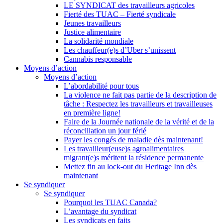
LE SYNDICAT des travailleurs agricoles
Fierté des TUAC – Fierté syndicale
Jeunes travailleurs
Justice alimentaire
La solidarité mondiale
Les chauffeur(e)s d’Uber s’unissent
Cannabis responsable
Moyens d’action
Moyens d’action
L’abordabilité pour tous
La violence ne fait pas partie de la description de
tâche : Respectez les travailleurs et travailleuses
en première ligne!
Faire de la Journée nationale de la vérité et de la
réconciliation un jour férié
Payer les congés de maladie dès maintenant!
Les travailleur(euse)s agroalimentaires
migrant(e)s méritent la résidence permanente
Mettez fin au lock-out du Heritage Inn dès
maintenant
Se syndiquer
Se syndiquer
Pourquoi les TUAC Canada?
L’avantage du syndicat
Les syndicats en faits