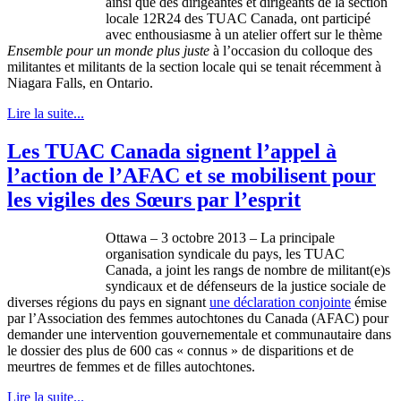
ainsi
que
des
dirigeantes
et
dirigeants
de la section
locale
12R24
des
TUAC
Canada,
ont
participé
avec
enthousiasme
à
un atelier
offert
sur
le
thème
Ensemble pour un
monde
plus
juste
à
l’occasion
du
colloque
des
militantes
et militants de la section locale qui se
tenait
récemment
à
Niagara Falls, en Ontario.
Lire la suite...
Les TUAC Canada signent l’appel à
l’action de l’AFAC et se mobilisent pour
les vigiles des Sœurs par l’esprit
Ottawa – 3
octobre
2013 – La
principale
organisation
syndicale
du pays, les
TUAC
Canada, a joint les
rangs
de
nombre
de militant(e)s
syndicaux
et de
défenseurs
de la justice
sociale
de
diverses
régions
du pays en
signant
une
déclaration
conjointe
émise
par
l’Association
des femmes
autochtones
du Canada (
AFAC
) pour
demander
une
intervention
gouvernementale
et
communautaire
dans
le dossier des plus de 600
cas
«
connus
» de
disparitions
et de
meurtres
de femmes et de
filles
autochtones
.
Lire la suite...