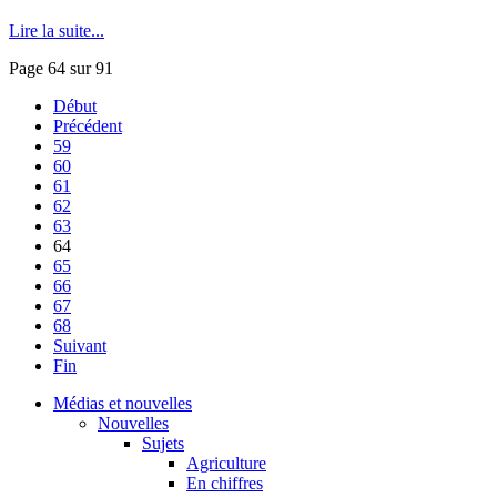
Lire la suite...
Page 64 sur 91
Début
Précédent
59
60
61
62
63
64
65
66
67
68
Suivant
Fin
Médias et nouvelles
Nouvelles
Sujets
Agriculture
En chiffres