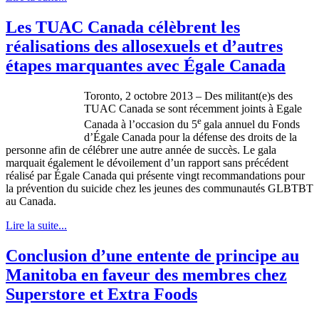
Les TUAC Canada célèbrent les
réalisations des allosexuels et d’autres
étapes marquantes avec Égale Canada
Toronto, 2
octobre
2013 – Des militant(e)s des
TUAC
Canada se
sont
récemment
joints
à
Egale
e
Canada
à
l’occasion
du
5
gala
annuel
du Fonds
d’Égale
Canada pour la
défense
des
droits
de la
personne
afin
de
célébrer
une
autre
année
de
succès
. Le gala
marquait
également
le
dévoilement
d’un
rapport sans
précédent
réalisé
par
Égale
Canada qui
présente
vingt
recommandations
pour
la
prévention
du suicide
chez
les
jeunes
des
communautés
GLBTBT
au Canada.
Lire la suite...
Conclusion d’une entente de principe au
Manitoba en faveur des membres chez
Superstore et Extra Foods