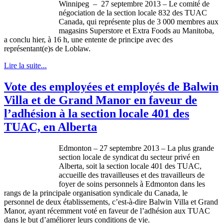
Winnipeg – 27
septembre
2013 – Le
comité
de
négociation
de la section locale 832 des
TUAC
Canada, qui
représente
plus de 3 000
membres
aux
magasins
Superstore et Extra Foods au Manitoba,
a
conclu
hier
,
à
16 h,
une
entente de
principe
avec
des
représentant
(e)s de
Loblaw
.
Lire la suite...
Vote des employées et employés de Balwin
Villa et de Grand Manor en faveur de
l’adhésion à la section locale 401 des
TUAC, en Alberta
Edmonton – 27
septembre
2013 – La plus
grande
section locale de
syndicat
du
secteur
privé
en
Alberta,
soit
la section locale 401 des
TUAC
,
accueille
des
travailleuses
et des
travailleurs
de
foyer de
soins
personnels
à
Edmonton
dans
les
rangs
de la
principale
organisation
syndicale
du Canada, le
personnel de
deux
établissements
,
c’est-à-dire
Balwin
Villa et Grand
Manor,
ayant
récemment
voté
en
faveur
de
l’adhésion
aux
TUAC
dans
le but
d’améliorer
leurs
conditions de vie.