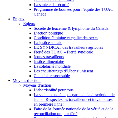
La santé et la sécurité
Programme de bourses pour l’équité des TUAC
Canada
Enjeux
Enjeux
Société de leucémie & lymphome du Canada
L’action politique
Condition féminine et égalité des sexes
La justice sociale
LE SYNDICAT des travailleurs agricoles
Fierté des TUAC – Fierté syndicale
Jeunes travailleurs
Justice alimentaire
La solidarité mondiale
Les chauffeur(e)s d’Uber s’unissent
Cannabis responsable
Moyens d’action
Moyens d’action
L’abordabilité pour tous
La violence ne fait pas partie de la description de
tâche : Respectez les travailleurs et travailleuses
en première ligne!
Faire de la Journée nationale de la vérité et de la
réconciliation un jour férié