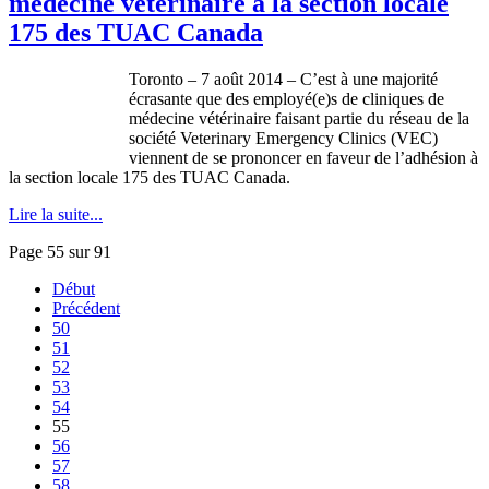
médecine vétérinaire à la section locale
175 des TUAC Canada
Toronto – 7 août 2014 – C’est à une majorité
écrasante que des employé(e)s de cliniques de
médecine vétérinaire faisant partie du réseau de la
société Veterinary Emergency Clinics (VEC)
viennent de se prononcer en faveur de l’adhésion à
la section locale 175 des TUAC Canada.
Lire la suite...
Page 55 sur 91
Début
Précédent
50
51
52
53
54
55
56
57
58