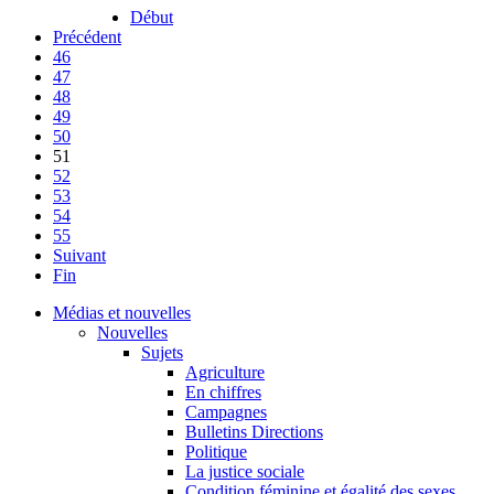
Début
Précédent
46
47
48
49
50
51
52
53
54
55
Suivant
Fin
Médias et nouvelles
Nouvelles
Sujets
Agriculture
En chiffres
Campagnes
Bulletins Directions
Politique
La justice sociale
Condition féminine et égalité des sexes