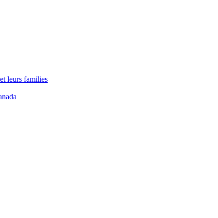
t leurs families
anada