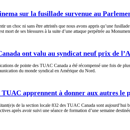
inema sur la fusillade survenue au Parleme
ir un choc ni sans être attristés que nous avons appris qu’une fusillade 
at est mort de ses blessures à la suite d’une attaque perpétrée au Monum
anada ont valu au syndicat neuf prix de l’
ations de pointe des TUAC Canada a été récompensé une fois de plus p
mmunication du monde syndical en Amérique du Nord.
des TUAC apprennent à donner aux autres le 
tant(e)s de la section locale 832 des TUAC Canada sont aujourd’hui bie
ives après avoir suivi une séance de formation d’une semaine destinée à 
.