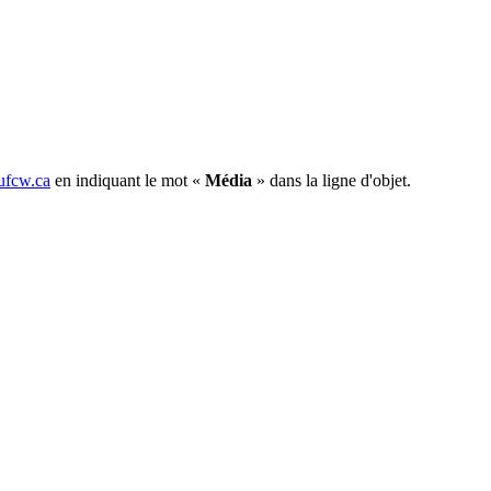
fcw.ca
en indiquant le mot «
Média
» dans la ligne d'objet.