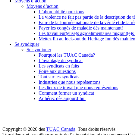
Moyens d’action
Moyens d’action
L’abordabilité pour tous
La violence ne fait pas partie de la description de t
Faire de la Journée nationale de la vérité et de la ré
Payer les congés de maladie dès maintenant!
Les travailleur(euse)s agroalimentaires migrant(e)s
Mettez fin au lock-out du Heritage Inn dès mainte
Se syndiquer
Se syndiquer
Pourquoi les TUAC Canada?
L’avantage du syndicat
Les syndicats en faits
Foire aux questions
Tout sur les syndicats
Industries que nous représentons
Les lieux de travail que nous représentons
Comment former un syndicat
Adhérez dès aujourd’hui
Copyright © 2026 des
TUAC Canada
. Tous droits réservés.
Travailleurs et travailleuses unis de l’alimentation et du commerce Ca