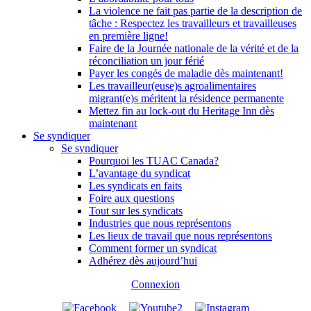
La violence ne fait pas partie de la description de
tâche : Respectez les travailleurs et travailleuses
en première ligne!
Faire de la Journée nationale de la vérité et de la
réconciliation un jour férié
Payer les congés de maladie dès maintenant!
Les travailleur(euse)s agroalimentaires
migrant(e)s méritent la résidence permanente
Mettez fin au lock-out du Heritage Inn dès
maintenant
Se syndiquer
Se syndiquer
Pourquoi les TUAC Canada?
L’avantage du syndicat
Les syndicats en faits
Foire aux questions
Tout sur les syndicats
Industries que nous représentons
Les lieux de travail que nous représentons
Comment former un syndicat
Adhérez dès aujourd’hui
Connexion