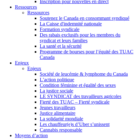
Inscription pour nouvelles en direct
Ressources
Ressources
Soutenez le Canada en consommant syndiqué
La Caisse d'indemnité nationale
Formation syndicale
Des rabais exclusifs pour les membres du
syndicat et leurs families
La santé et la sécurité
Programme de bourses pour l’équité des TUAC
Canada
Enjeux
Enjeux
Société de leucémie & lymphome du Canada
L’action politique
Condition féminine et égalité des sexes
La justice sociale
LE SYNDICAT des travailleurs agricoles
Fierté des TUAC – Fierté syndicale
Jeunes travailleurs
Justice alimentaire
La solidarité mondiale
Les chauffeur(e)s d’Uber s’unissent
Cannabis responsable
Moyens d’action