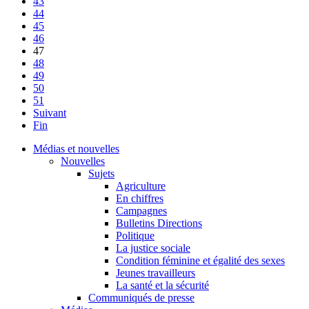
43
44
45
46
47
48
49
50
51
Suivant
Fin
Médias et nouvelles
Nouvelles
Sujets
Agriculture
En chiffres
Campagnes
Bulletins Directions
Politique
La justice sociale
Condition féminine et égalité des sexes
Jeunes travailleurs
La santé et la sécurité
Communiqués de presse