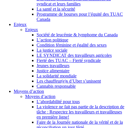
syndicat et leurs families
La santé et la sécurité
Programme de bourses pour l’équité des TUAC
Canada
Enjeux
Enjeux
Société de leucémie & lymphome du Canada
L’action politique
Condition féminine et égalité des sexes
La justice sociale
LE SYNDICAT des travailleurs agricoles
Fierté des TUAC – Fierté syndicale
Jeunes travailleurs
Justice alimentaire
La solidarité mondiale
Les chauffeur(e)s d’Uber s’unissent
Cannabis responsable
Moyens d’action
Moyens d’action
L’abordabilité pour tous
La violence ne fait pas partie de la description de
tâche : Respectez les travailleurs et travailleuses
en première ligne!
Faire de la Journée nationale de la vérité et de la
réconciliation un jour férié