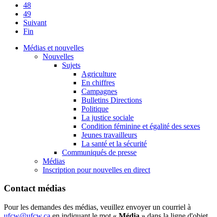
48
49
Suivant
Fin
Médias et nouvelles
Nouvelles
Sujets
Agriculture
En chiffres
Campagnes
Bulletins Directions
Politique
La justice sociale
Condition féminine et égalité des sexes
Jeunes travailleurs
La santé et la sécurité
Communiqués de presse
Médias
Inscription pour nouvelles en direct
Contact médias
Pour les demandes des médias, veuillez envoyer un courriel à
ufcw@ufcw.ca
en indiquant le mot «
Média
» dans la ligne d'objet.