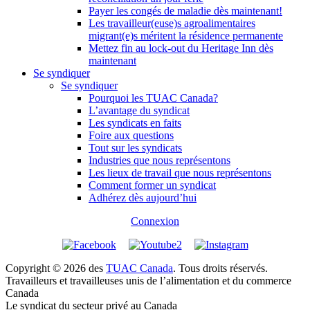
Payer les congés de maladie dès maintenant!
Les travailleur(euse)s agroalimentaires
migrant(e)s méritent la résidence permanente
Mettez fin au lock-out du Heritage Inn dès
maintenant
Se syndiquer
Se syndiquer
Pourquoi les TUAC Canada?
L’avantage du syndicat
Les syndicats en faits
Foire aux questions
Tout sur les syndicats
Industries que nous représentons
Les lieux de travail que nous représentons
Comment former un syndicat
Adhérez dès aujourd’hui
Connexion
Copyright © 2026 des
TUAC Canada
. Tous droits réservés.
Travailleurs et travailleuses unis de l’alimentation et du commerce
Canada
Le syndicat du secteur privé au Canada