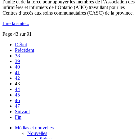
l’unité et de la force pour appuyer les membres de l’Association des
infirmières et infirmiers de l’Ontario (AIIO) travaillant pour les
Centres d’accès aux soins communautaires (CASC) de la province.
Lire la suite...
Page 43 sur 91
Début
Précédent
38
39
40
41
42
43
44
45
46
47
Suivant
Fin
Médias et nouvelles
Nouvelles
Sujets