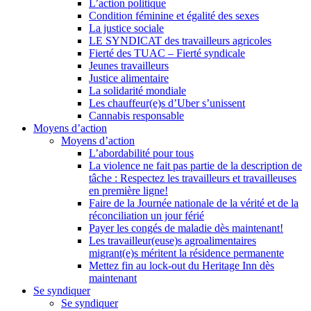
L’action politique
Condition féminine et égalité des sexes
La justice sociale
LE SYNDICAT des travailleurs agricoles
Fierté des TUAC – Fierté syndicale
Jeunes travailleurs
Justice alimentaire
La solidarité mondiale
Les chauffeur(e)s d’Uber s’unissent
Cannabis responsable
Moyens d’action
Moyens d’action
L’abordabilité pour tous
La violence ne fait pas partie de la description de
tâche : Respectez les travailleurs et travailleuses
en première ligne!
Faire de la Journée nationale de la vérité et de la
réconciliation un jour férié
Payer les congés de maladie dès maintenant!
Les travailleur(euse)s agroalimentaires
migrant(e)s méritent la résidence permanente
Mettez fin au lock-out du Heritage Inn dès
maintenant
Se syndiquer
Se syndiquer