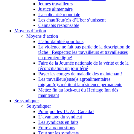
Jeunes travailleurs
Justice alimentaire
La solidarité mondiale
Les chauffeur(e)s d’Uber s’unissent
Cannabis responsable
Moyens d’action
Moyens d’action
L’abordabilité pour tous
La violence ne fait pas partie de la description de
tâche : Respectez les travailleurs et travailleuses
en première ligne!
Faire de la Journée nationale de la vérité et de la
réconciliation un jour férié
Payer les congés de maladie dès maintenant!
Les travailleur(euse)s agroalimentaires
migrant(e)s méritent la résidence permanente
Mettez fin au lock-out du Heritage Inn dès
maintenant
Se syndiquer
Se syndiquer
Pourquoi les TUAC Canada?
L’avantage du syndicat
Les syndicats en faits
Foire aux questions
Tout sur les syndicats