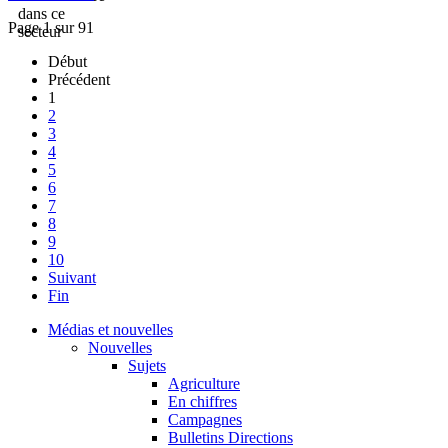
Page 1 sur 91
Début
Précédent
1
2
3
4
5
6
7
8
9
10
Suivant
Fin
Médias et nouvelles
Nouvelles
Sujets
Agriculture
En chiffres
Campagnes
Bulletins Directions