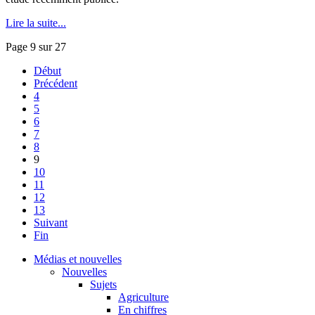
Lire la suite...
Page 9 sur 27
Début
Précédent
4
5
6
7
8
9
10
11
12
13
Suivant
Fin
Médias et nouvelles
Nouvelles
Sujets
Agriculture
En chiffres