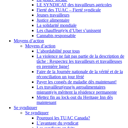
LE SYNDICAT des travailleurs agricoles
Fierté des TUAC – Fierté syndicale
Jeunes travailleurs
Justice alimentaire
La solidarité mondiale
Les chauffeur(e)s d’Uber s’unissent
Cannabis responsable
Moyens d’action
Moyens d’action
L’abordabilité pour tous
La violence ne fait pas partie de la description de
tâche : Respectez les travailleurs et travailleuses
en première ligne!
Faire de la Journée nationale de la vérité et de la
réconciliation un jour férié
Payer les congés de maladie dès maintenant!
Les travailleur(euse)s agroalimentaires
migrant(e)s méritent la résidence permanente
Mettez fin au lock-out du Heritage Inn dès
maintenant
Se syndiquer
Se syndiquer
Pourquoi les TUAC Canada?
L’avantage du syndicat