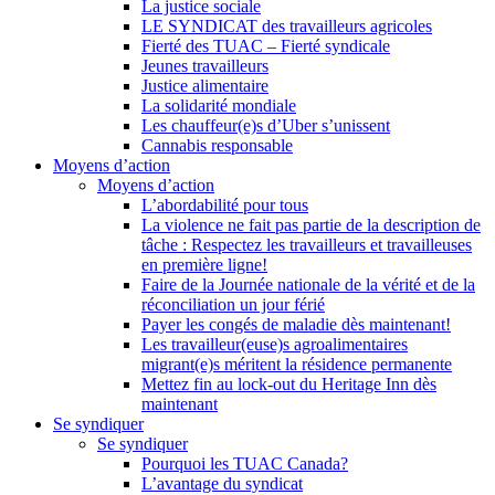
La justice sociale
LE SYNDICAT des travailleurs agricoles
Fierté des TUAC – Fierté syndicale
Jeunes travailleurs
Justice alimentaire
La solidarité mondiale
Les chauffeur(e)s d’Uber s’unissent
Cannabis responsable
Moyens d’action
Moyens d’action
L’abordabilité pour tous
La violence ne fait pas partie de la description de
tâche : Respectez les travailleurs et travailleuses
en première ligne!
Faire de la Journée nationale de la vérité et de la
réconciliation un jour férié
Payer les congés de maladie dès maintenant!
Les travailleur(euse)s agroalimentaires
migrant(e)s méritent la résidence permanente
Mettez fin au lock-out du Heritage Inn dès
maintenant
Se syndiquer
Se syndiquer
Pourquoi les TUAC Canada?
L’avantage du syndicat