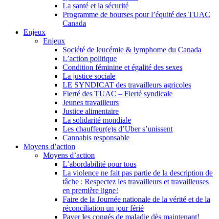
La santé et la sécurité
Programme de bourses pour l’équité des TUAC
Canada
Enjeux
Enjeux
Société de leucémie & lymphome du Canada
L’action politique
Condition féminine et égalité des sexes
La justice sociale
LE SYNDICAT des travailleurs agricoles
Fierté des TUAC – Fierté syndicale
Jeunes travailleurs
Justice alimentaire
La solidarité mondiale
Les chauffeur(e)s d’Uber s’unissent
Cannabis responsable
Moyens d’action
Moyens d’action
L’abordabilité pour tous
La violence ne fait pas partie de la description de
tâche : Respectez les travailleurs et travailleuses
en première ligne!
Faire de la Journée nationale de la vérité et de la
réconciliation un jour férié
Payer les congés de maladie dès maintenant!