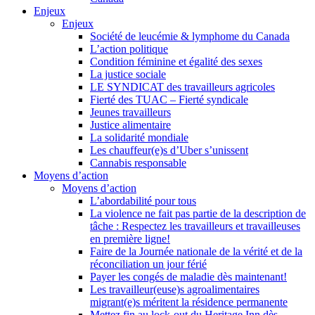
Enjeux
Enjeux
Société de leucémie & lymphome du Canada
L’action politique
Condition féminine et égalité des sexes
La justice sociale
LE SYNDICAT des travailleurs agricoles
Fierté des TUAC – Fierté syndicale
Jeunes travailleurs
Justice alimentaire
La solidarité mondiale
Les chauffeur(e)s d’Uber s’unissent
Cannabis responsable
Moyens d’action
Moyens d’action
L’abordabilité pour tous
La violence ne fait pas partie de la description de
tâche : Respectez les travailleurs et travailleuses
en première ligne!
Faire de la Journée nationale de la vérité et de la
réconciliation un jour férié
Payer les congés de maladie dès maintenant!
Les travailleur(euse)s agroalimentaires
migrant(e)s méritent la résidence permanente
Mettez fin au lock-out du Heritage Inn dès