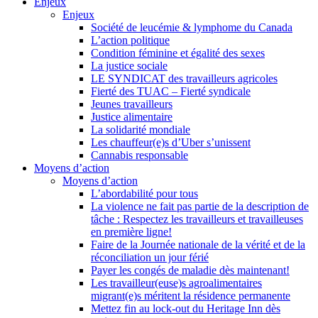
Enjeux
Enjeux
Société de leucémie & lymphome du Canada
L’action politique
Condition féminine et égalité des sexes
La justice sociale
LE SYNDICAT des travailleurs agricoles
Fierté des TUAC – Fierté syndicale
Jeunes travailleurs
Justice alimentaire
La solidarité mondiale
Les chauffeur(e)s d’Uber s’unissent
Cannabis responsable
Moyens d’action
Moyens d’action
L’abordabilité pour tous
La violence ne fait pas partie de la description de
tâche : Respectez les travailleurs et travailleuses
en première ligne!
Faire de la Journée nationale de la vérité et de la
réconciliation un jour férié
Payer les congés de maladie dès maintenant!
Les travailleur(euse)s agroalimentaires
migrant(e)s méritent la résidence permanente
Mettez fin au lock-out du Heritage Inn dès