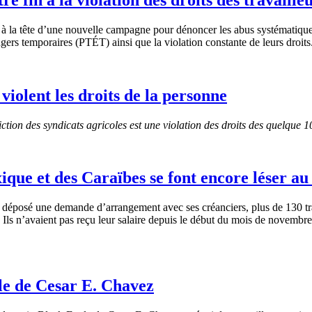
à la tête d’une nouvelle campagne pour dénoncer les abus systématiques 
ers temporaires (PTÉT) ainsi que la violation constante de leurs droits
iolent les droits de la personne
ction des syndicats agricoles est une violation des droits des quelque 
ique et des Caraïbes se font encore léser a
déposé
une
demande
d’arrangement
avec
ses
créanciers
, plus de 130
t
.
Ils
n’avaient
pas
reçu
leur
salaire
depuis
le
début
du
mois
de
novembre
gle de Cesar E. Chavez