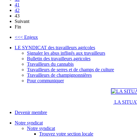
41
42
43
Suivant
Fin
<<< Enjeux
LE SYNDICAT des travailleurs agricoles
Signaler les abus infligés aux travailleurs
Bulletin des travailleurs agricoles
Travailleurs du cannabis
Travailleurs de serres et de champs de culture
Travailleurs de champignonnières
Pour communiquer
LA SITUA
Devenir membre
Notre syndicat
Notre syndicat
Trouvez votre section locale