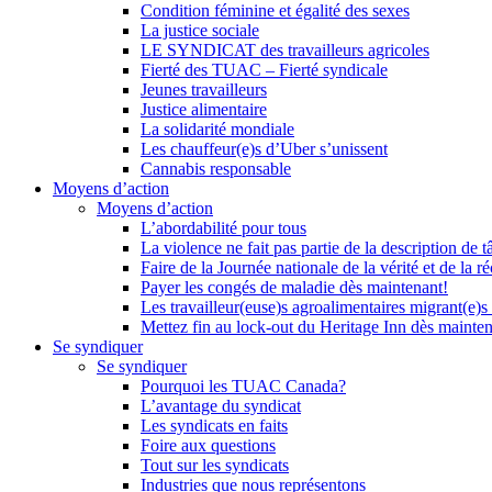
Condition féminine et égalité des sexes
La justice sociale
LE SYNDICAT des travailleurs agricoles
Fierté des TUAC – Fierté syndicale
Jeunes travailleurs
Justice alimentaire
La solidarité mondiale
Les chauffeur(e)s d’Uber s’unissent
Cannabis responsable
Moyens d’action
Moyens d’action
L’abordabilité pour tous
La violence ne fait pas partie de la description de t
Faire de la Journée nationale de la vérité et de la ré
Payer les congés de maladie dès maintenant!
Les travailleur(euse)s agroalimentaires migrant(e)s
Mettez fin au lock-out du Heritage Inn dès mainte
Se syndiquer
Se syndiquer
Pourquoi les TUAC Canada?
L’avantage du syndicat
Les syndicats en faits
Foire aux questions
Tout sur les syndicats
Industries que nous représentons