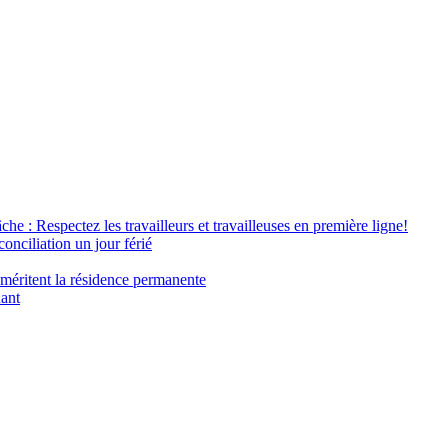
âche : Respectez les travailleurs et travailleuses en première ligne!
conciliation un jour férié
 méritent la résidence permanente
nant