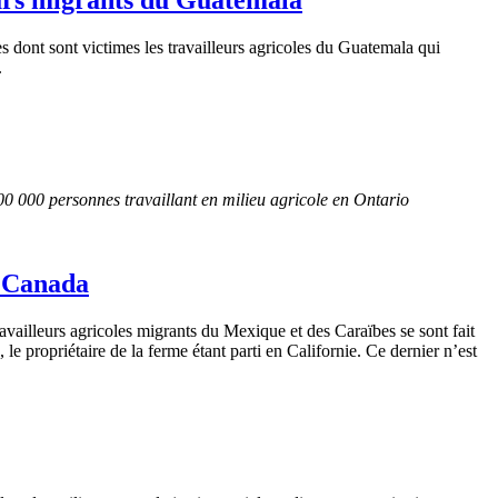
dont sont victimes les travailleurs agricoles du Guatemala qui
.
100 000 personnes travaillant en milieu agricole en Ontario
u Canada
ravailleurs
agricoles
migrants du
Mexique
et
des
Caraïbes
se
sont
fait
,
le
propriétaire
de la
ferme
étant
parti
en
Californie
.
Ce
dernier
n’est