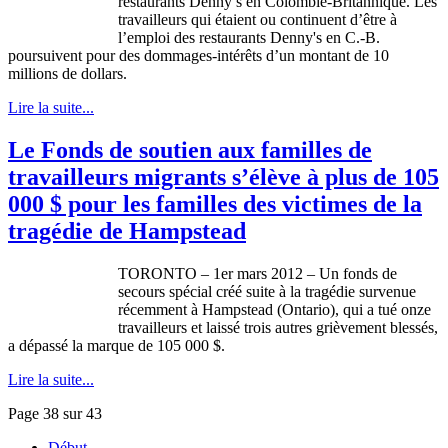
restaurants Denny’s en
Colombie-Britannique
. Les
travailleurs
qui
étaient
ou
continuent
d’être
à
l’emploi
des restaurants Denny's en C.-B.
poursuivent
pour des
dommages-intérêts
d’un
montant
de 10
millions de dollars.
Lire la suite...
Le Fonds de soutien aux familles de
travailleurs migrants s’élève à plus de 105
000 $ pour les familles des victimes de la
tragédie de Hampstead
TORONTO – 1er mars 2012 – Un fonds de
secours spécial créé suite à la tragédie survenue
récemment à Hampstead (Ontario), qui a tué onze
travailleurs et laissé trois autres grièvement blessés,
a dépassé la marque de 105 000 $.
Lire la suite...
Page 38 sur 43
Début