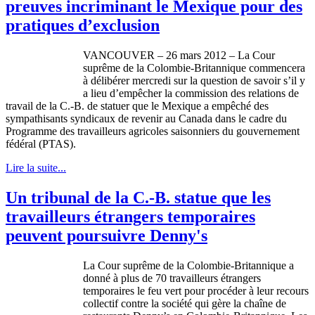
preuves incriminant le Mexique pour des
pratiques d’exclusion
VANCOUVER – 26 mars 2012 – La
Cour
suprême
de la
Colombie-Britannique
commencera
à
délibérer
mercredi
sur
la question de savoir
s’il
y
a lieu
d’empêcher
la commission des relations de
travail de la C.-B. de
statuer
que
le
Mexique
a
empêché
des
sympathisants
syndicaux
de
revenir
au Canada
dans
le cadre du
Programme
des
travailleurs
agricoles
saisonniers
du
gouvernement
fédéral
(PTAS).
Lire la suite...
Un tribunal de la C.-B. statue que les
travailleurs étrangers temporaires
peuvent poursuivre Denny's
La
Cour
suprême
de la
Colombie-Britannique
a
donné
à
plus de 70
travailleurs
étrangers
temporaires
le
feu
vert
pour
procéder
à
leur
recours
collectif
contre
la
société
qui
gère
la
chaîne
de