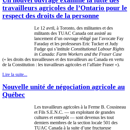
travailleurs agricoles de l’Ontario pour le
respect des droits de la personne
Le 12
avril
,
à
Toronto, des
militantes
et des
militants des
TUAC
Canada
ont
assisté
au
lancement
d’un
ouvrage
rédigé
par
l’avocate
Fay
Faraday et les
professeurs
Eric Tucker et Judy
Fudge qui
s’intitule
Constitutional
Labour
Rights
in Canada: Farm Workers and the Fraser Case
(« les
droits
des
travailleuses
et des
travailleurs
au Canada en
vertu
de la Constitution : les
travailleurs
agricoles
et
l’affaire
Fraser »).
Lire la suite...
Nouvelle unité de négociation agricole au
Québec
Les
travailleurs
agricoles
à
la
Ferme
B.
Cousineau
et
Fils
S.E.N.C. — un
exploitant
de
grandes
cultures et
entrepôt
—
sont
devenus
les tout
derniers
membres
de la section locale 501 des
TUAC
Canada
à
la suite
d’une
fructueuse