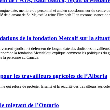
longue
date,
membre
du personnel et
ancien
coordonnateur
du
centre
d
ilé
de
diamant
de Sa
Majesté
la
reine
Elizabeth II en reconnaissance de
ons de la fondation Metcalf sur la situati
uvement
syndical
et
défenseur
de
longue
date des
droits
des
travailleurs
pport de la
fondation
Metcalf qui
explique
comment les
politiques
du
g
e la
personne
au Canada.
r les travailleurs agricoles de l’Alberta
ne qui refuse de protéger la santé et la sécurité des travailleurs agricole
le migrant de l’Ontario