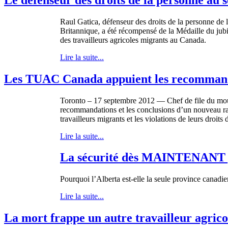
Raul
Gatica
,
défenseur
des
droits
de la
personne
de
Britannique
, a
été
récompensé
de la
Médaille
du
jub
des
travailleurs
agricoles
migrants au Canada.
Lire la suite...
Les TUAC Canada appuient les recommandati
Toronto – 17
septembre
2012 — Chef de file du
mo
recommandations
et les conclusions
d’un
nouveau ra
travailleurs
migrants et les violations de
leurs
droits
d
Lire la suite...
La sécurité dès MAINTENANT pou
Pourquoi l’Alberta est-elle la seule province canadien
Lire la suite...
La mort frappe un autre travailleur agrico