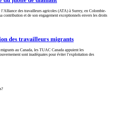
e
l’Alliance
des
travailleurs
agricoles
(ATA)
à
Surrey, en
Colombie-
sa
contribution et de son engagement
exceptionnels
envers
les
droits
on des travailleurs migrants
migrants au Canada, les
TUAC
Canada
appuient
les
ouvernement
sont
inadéquates
pour
éviter
l’exploitation
des
s?