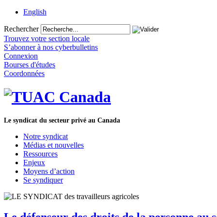
English
Rechercher
Trouvez votre section locale
S’abonner à nos cyberbulletins
Connexion
Bourses d'études
Coordonnées
Le syndicat du secteur privé au Canada
Notre syndicat
Médias et nouvelles
Ressources
Enjeux
Moyens d’action
Se syndiquer
Le défenseur des droits de la personne au s