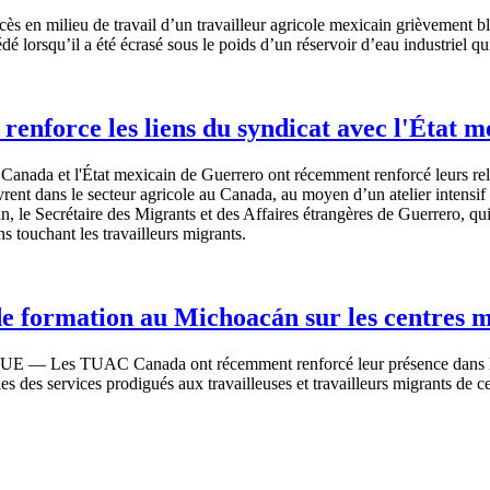
cès
en milieu de travail
d’un
travailleur
agricole
mexicain
grièvement
b
édé
lorsqu’il
a
été
écrasé
sous
le
poids
d’un
réservoir
d’eau
industriel
qu
enforce les liens du syndicat avec l'État 
Canada et
l'État
mexicain
de Guerrero
ont
récemment
renforcé
leurs
rel
vrent
dans
le
secteur
agricole
au Canada, au
moyen
d’un
atelier
intensif
in
, le
Secrétaire
des Migrants et des Affaires
étrangères
de Guerrero, qu
ons
touchant
les
travailleurs
migrants.
de formation au Michoacán sur les centres 
QUE
— Les
TUAC
Canada
ont
récemment
renforcé
leur
présence
dans
les
des services
prodigués
aux
travailleuses
et
travailleurs
migrants de
ce