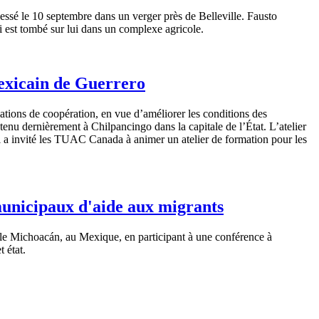
lessé
le 10
septembre
dans
un verger
près
de Belleville.
Fausto
i
est
tombé
sur
lui
dans
un
complexe
agricole
.
mexicain de Guerrero
ations de
coopération
, en
vue
d’améliorer
les conditions des
tenu
dernièrement
à
Chilpancingo
dans
la
capitale
de
l’État
.
L’atelier
i a
invité
les
TUAC
Canada
à
animer
un atelier de formation pour les
municipaux d'aide aux migrants
le
Michoacán
, au
Mexique
, en participant
à
une
conférence
à
t
état
.