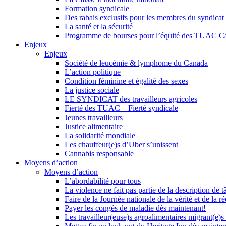
Formation syndicale
Des rabais exclusifs pour les membres du syndicat e
La santé et la sécurité
Programme de bourses pour l’équité des TUAC C
Enjeux
Enjeux
Société de leucémie & lymphome du Canada
L’action politique
Condition féminine et égalité des sexes
La justice sociale
LE SYNDICAT des travailleurs agricoles
Fierté des TUAC – Fierté syndicale
Jeunes travailleurs
Justice alimentaire
La solidarité mondiale
Les chauffeur(e)s d’Uber s’unissent
Cannabis responsable
Moyens d’action
Moyens d’action
L’abordabilité pour tous
La violence ne fait pas partie de la description de t
Faire de la Journée nationale de la vérité et de la ré
Payer les congés de maladie dès maintenant!
Les travailleur(euse)s agroalimentaires migrant(e)s