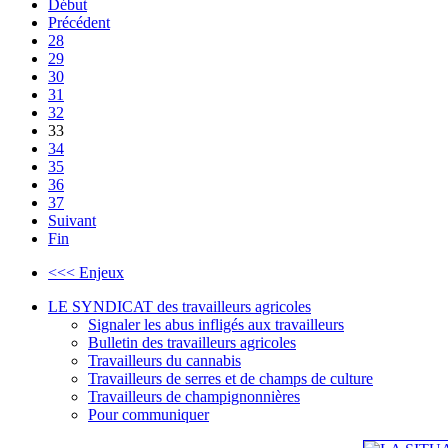
Début
Précédent
28
29
30
31
32
33
34
35
36
37
Suivant
Fin
<<< Enjeux
LE SYNDICAT des travailleurs agricoles
Signaler les abus infligés aux travailleurs
Bulletin des travailleurs agricoles
Travailleurs du cannabis
Travailleurs de serres et de champs de culture
Travailleurs de champignonnières
Pour communiquer