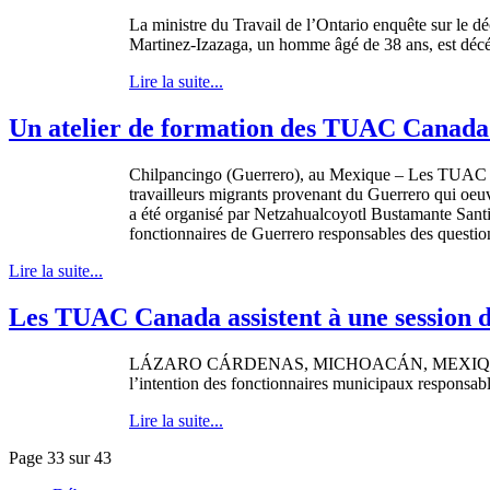
La
ministre
du Travail de
l’Ontario
enquête
sur
le
dé
Martinez-Izazaga
, un
homme
âgé
de 38
ans
,
est
déc
Lire la suite...
Un atelier de formation des TUAC Canada r
Chilpancingo
(Guerrero), au
Mexique
– Les
TUAC
travailleurs
migrants
provenant
du Guerrero qui
oeu
a
été
organisé
par
Netzahualcoyotl
Bustamante
Sant
fonctionnaires
de Guerrero
responsables
des questi
Lire la suite...
Les TUAC Canada assistent à une session 
LÁZARO
CÁRDENAS
,
MICHOACÁN
,
MEXI
l’intention
des
fonctionnaires
municipaux
responsab
Lire la suite...
Page 33 sur 43