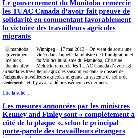
Le gouvernement du Manitoba remercie
les TUAC Canada d’avoir fait preuve de
solidarité en commentant favorablement
la victoire des travailleurs agricoles
migrants
Winnipeg – 17
mai
2013 – On
vient
de
sortir
une
vidéo
dans
laquelle
la
ministre
de
l’Immigration
et
du
Multiculturalisme
du Manitoba, Christine
Melnick
,
remercie
les
TUAC
Canada
d’avoir
agi
au nom des
travailleurs
agricoles
saisonniers
dans
le dossier de
l’accès
des
travailleurs
agricoles
migrants au
système
de
soins
de
santé
public et
d’y
avoir
aidé
précisément
ces
derniers
.
Lire la suite...
Les mesures annoncées par les ministres
Kenney and Finley sont « complètement à
côté de la plaque », selon le principal
porte-parole des travailleurs étrangers