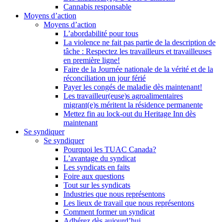
Cannabis responsable
Moyens d’action
Moyens d’action
L’abordabilité pour tous
La violence ne fait pas partie de la description de
tâche : Respectez les travailleurs et travailleuses
en première ligne!
Faire de la Journée nationale de la vérité et de la
réconciliation un jour férié
Payer les congés de maladie dès maintenant!
Les travailleur(euse)s agroalimentaires
migrant(e)s méritent la résidence permanente
Mettez fin au lock-out du Heritage Inn dès
maintenant
Se syndiquer
Se syndiquer
Pourquoi les TUAC Canada?
L’avantage du syndicat
Les syndicats en faits
Foire aux questions
Tout sur les syndicats
Industries que nous représentons
Les lieux de travail que nous représentons
Comment former un syndicat
Adhérez dès aujourd’hui