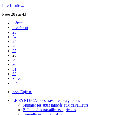
Lire la suite...
Page 28 sur 43
Début
Précédent
23
24
25
26
27
28
29
30
31
32
Suivant
Fin
<<< Enjeux
LE SYNDICAT des travailleurs agricoles
Signaler les abus infligés aux travailleurs
Bulletin des travailleurs agricoles
Travailleurs du cannabis