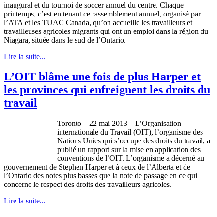
inaugural et du tournoi de soccer annuel du centre. Chaque
printemps, c’est en tenant ce rassemblement annuel, organisé par
l’ATA et les TUAC Canada, qu’on accueille les travailleurs et
travailleuses agricoles migrants qui ont un emploi dans la région du
Niagara, située dans le sud de l’Ontario.
Lire la suite...
L’OIT blâme une fois de plus Harper et
les provinces qui enfreignent les droits du
travail
Toronto – 22
mai
2013 –
L’Organisation
internationale
du Travail (
OIT
),
l’organisme
des
Nations
Unies
qui
s’occupe
des
droits
du travail, a
publié
un rapport
sur
la
mise
en application des
conventions de
l’OIT
.
L’organisme
a
décerné
au
gouvernement
de Stephen Harper et
à
ceux
de
l’Alberta
et de
l’Ontario
des notes plus basses
que
la note de passage en
ce
qui
concerne
le respect des
droits
des
travailleurs
agricoles
.
Lire la suite...