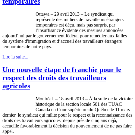
temporaires
Ottawa – 29
avril
2013 – Le
syndicat
qui
représente
des
milliers
de
travailleurs
étrangers
temporaires
est
déçu
,
mais
pas
surpris
, par
l’insuffisance
évidente
des
mesures
annoncées
aujourd’hui
par le
gouvernement
fédéral
pour
remédier
aux
failles
du
système
d'immigration
et
d’accueil
des
travailleurs
étrangers
temporaires
de
notre
pays.
Lire la suite...
Une nouvelle étape de franchie pour le
respect des droits des travailleurs
agricoles
Montréal
– 18
avril
2013 –
À
la suite de la
victoire
historique
de la section locale 501 des
TUAC
Canada en
Cour
supérieure
du
Québec
le 11 mars
dernier, le
syndicat
qui
milite
pour le respect et la reconnaissance des
droits
des
travailleurs
agricoles
depuis
près
de
cinq
ans
déjà
,
accueille
favorablement
la
décision
du
gouvernement
de ne pas faire
appel
.