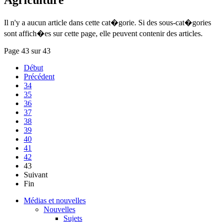
Il n'y a aucun article dans cette cat�gorie. Si des sous-cat�gories
sont affich�es sur cette page, elle peuvent contenir des articles.
Page 43 sur 43
Début
Précédent
34
35
36
37
38
39
40
41
42
43
Suivant
Fin
Médias et nouvelles
Nouvelles
Sujets