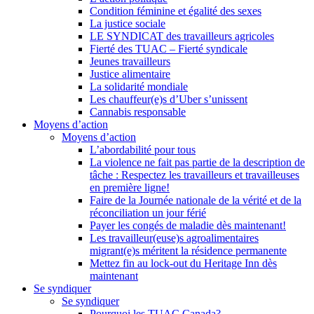
Condition féminine et égalité des sexes
La justice sociale
LE SYNDICAT des travailleurs agricoles
Fierté des TUAC – Fierté syndicale
Jeunes travailleurs
Justice alimentaire
La solidarité mondiale
Les chauffeur(e)s d’Uber s’unissent
Cannabis responsable
Moyens d’action
Moyens d’action
L’abordabilité pour tous
La violence ne fait pas partie de la description de
tâche : Respectez les travailleurs et travailleuses
en première ligne!
Faire de la Journée nationale de la vérité et de la
réconciliation un jour férié
Payer les congés de maladie dès maintenant!
Les travailleur(euse)s agroalimentaires
migrant(e)s méritent la résidence permanente
Mettez fin au lock-out du Heritage Inn dès
maintenant
Se syndiquer
Se syndiquer
Pourquoi les TUAC Canada?