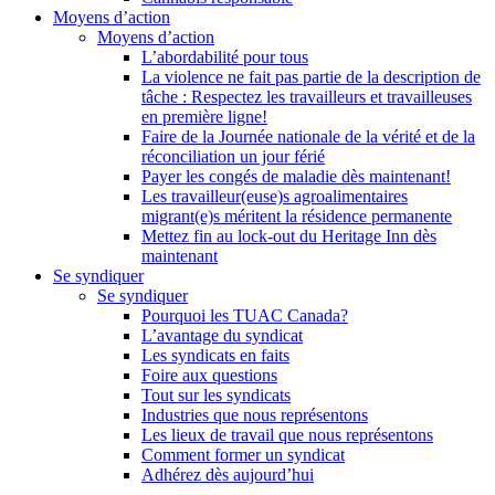
Moyens d’action
Moyens d’action
L’abordabilité pour tous
La violence ne fait pas partie de la description de
tâche : Respectez les travailleurs et travailleuses
en première ligne!
Faire de la Journée nationale de la vérité et de la
réconciliation un jour férié
Payer les congés de maladie dès maintenant!
Les travailleur(euse)s agroalimentaires
migrant(e)s méritent la résidence permanente
Mettez fin au lock-out du Heritage Inn dès
maintenant
Se syndiquer
Se syndiquer
Pourquoi les TUAC Canada?
L’avantage du syndicat
Les syndicats en faits
Foire aux questions
Tout sur les syndicats
Industries que nous représentons
Les lieux de travail que nous représentons
Comment former un syndicat
Adhérez dès aujourd’hui