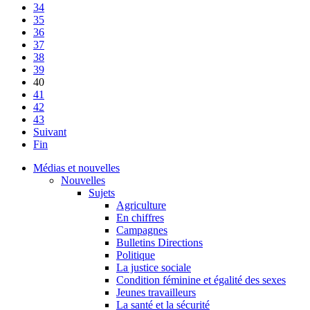
34
35
36
37
38
39
40
41
42
43
Suivant
Fin
Médias et nouvelles
Nouvelles
Sujets
Agriculture
En chiffres
Campagnes
Bulletins Directions
Politique
La justice sociale
Condition féminine et égalité des sexes
Jeunes travailleurs
La santé et la sécurité