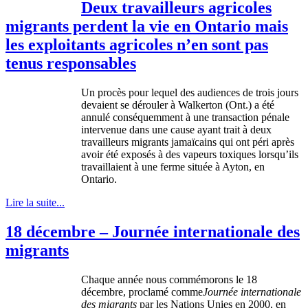
Deux travailleurs agricoles
migrants perdent la vie en Ontario mais
les exploitants agricoles n’en sont pas
tenus responsables
Un
procès
pour
lequel
des audiences de
trois
jours
devaient
se
dérouler
à
Walkerton
(Ont.) a
été
annulé
conséquemment
à
une
transaction
pénale
intervenue
dans
une
cause
ayant
trait
à
deux
travailleurs
migrants
jamaïcains
qui
ont
péri
après
avoir
été
exposés
à
des
vapeurs
toxiques
lorsqu’ils
travaillaient
à
une
ferme
située
à
Ayton
, en
Ontario.
Lire la suite...
18 décembre – Journée internationale des
migrants
Chaque
année
nous
commémorons
le 18
décembre
,
proclamé
comme
Journée
internationale
des migrants
par les Nations
Unies
en 2000, en