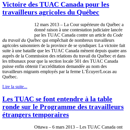
Victoire des TUAC Canada pour les
travailleurs agricoles du Québec
12 mars 2013 – La
Cour
supérieure
du
Québec
a
donné
raison
à
une
contestation
judiciaire
lancée
par les
TUAC
Canada
contre
un article du
Code
du travail du
Québec
qui
empêchait
de
nombreux
travailleurs
agricoles
saisonniers
de la province de se
syndiquer
. La
victoire
fait
suite
à
une
bataille
que
les
TUAC
Canada
mènent
depuis
quatre
ans
auprès
de la Commission des relations du travail du
Québec
et
dans
les
tribunaux
pour
que
la section locale 501 des
TUAC
Canada
puisse
enfin
obtenir
l’accréditation
demandée
au nom des
travailleurs
migrants
employés
par la
ferme
L’Écuyer
/
Locas
au
Québec
.
Lire la suite...
Les TUAC se font entendre à la table
ronde sur le Programme des travailleurs
étrangers temporaires
Ottawa – 6 mars 2013 – Les
TUAC
Canada
ont