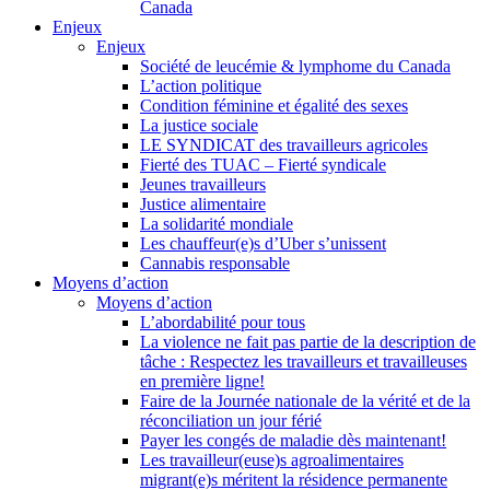
Canada
Enjeux
Enjeux
Société de leucémie & lymphome du Canada
L’action politique
Condition féminine et égalité des sexes
La justice sociale
LE SYNDICAT des travailleurs agricoles
Fierté des TUAC – Fierté syndicale
Jeunes travailleurs
Justice alimentaire
La solidarité mondiale
Les chauffeur(e)s d’Uber s’unissent
Cannabis responsable
Moyens d’action
Moyens d’action
L’abordabilité pour tous
La violence ne fait pas partie de la description de
tâche : Respectez les travailleurs et travailleuses
en première ligne!
Faire de la Journée nationale de la vérité et de la
réconciliation un jour férié
Payer les congés de maladie dès maintenant!
Les travailleur(euse)s agroalimentaires
migrant(e)s méritent la résidence permanente