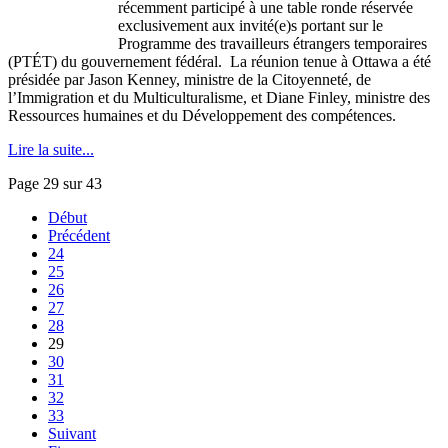
récemment
participé
à
une
table
ronde
réservée
exclusivement
aux
invité
(e)s
portant
sur
le
Programme
des
travailleurs
étrangers
temporaires
(
PTÉT
) du
gouvernement
fédéral
. La
réunion
tenue
à
Ottawa a
été
présidée
par Jason Kenney,
ministre
de la
Citoyenneté
, de
l’Immigration
et du
Multiculturalisme
, et Diane Finley,
ministre
des
Ressources
humaines
et du
Développement
des
compétences
.
Lire la suite...
Page 29 sur 43
Début
Précédent
24
25
26
27
28
29
30
31
32
33
Suivant