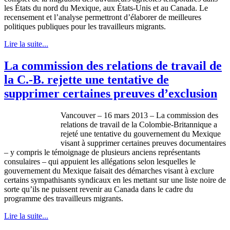
les
États
du
nord
du
Mexique
, aux
États-Unis
et au Canada. Le
recensement
et
l’analyse
permettront
d’élaborer
de
meilleures
politiques
publiques
pour les
travailleurs
migrants.
Lire la suite...
La commission des relations de travail de
la C.-B. rejette une tentative de
supprimer certaines preuves d’exclusion
Vancouver – 16 mars 2013 – La commission des
relations de travail de la
Colombie-Britannique
a
rejeté
une
tentative du
gouvernement
du
Mexique
visant
à
supprimer
certaines
preuves
documentaires
– y
compris
le
témoignage
de
plusieurs
anciens
représentants
consulaires
– qui
appuient
les
allégations
selon
lesquelles
le
gouvernement
du
Mexique
faisait
des
démarches
visant
à
exclure
certains
sympathisants
syndicaux
en les
mettant
sur
une
liste
noire de
sorte
qu’ils
ne
puissent
revenir
au Canada
dans
le cadre du
programme
des
travailleurs
migrants.
Lire la suite...