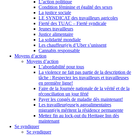
L’action politique
Condition féminine et égalité des sexes
La justice sociale
LE SYNDICAT des travailleurs agricoles
Fierté des TUAC – Fierté syndicale
Jeunes travailleurs
Justice alimentaire
La solidarité mondiale
Les chauffeur(e)s d’Uber s’unissent
Cannabis responsable
Moyens d’action
Moyens d’action
L’abordabilité pour tous
La violence ne fait pas partie de la description de
tâche : Respectez les travailleurs et travailleuses
en première ligne!
Faire de la Journée nationale de la vérité et de la
réconciliation un jour férié
Payer les congés de maladie dès maintenant!
Les travailleur(euse)s agroalimentaires
migrant(e)s méritent la résidence permanente
Mettez fin au lock-out du Heritage Inn dès
maintenant
Se syndiquer
Se syndiquer