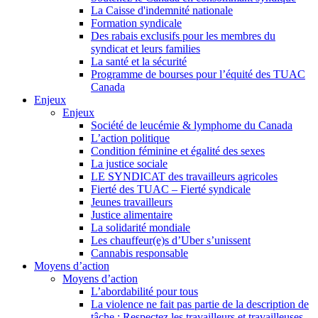
La Caisse d'indemnité nationale
Formation syndicale
Des rabais exclusifs pour les membres du
syndicat et leurs families
La santé et la sécurité
Programme de bourses pour l’équité des TUAC
Canada
Enjeux
Enjeux
Société de leucémie & lymphome du Canada
L’action politique
Condition féminine et égalité des sexes
La justice sociale
LE SYNDICAT des travailleurs agricoles
Fierté des TUAC – Fierté syndicale
Jeunes travailleurs
Justice alimentaire
La solidarité mondiale
Les chauffeur(e)s d’Uber s’unissent
Cannabis responsable
Moyens d’action
Moyens d’action
L’abordabilité pour tous
La violence ne fait pas partie de la description de
tâche : Respectez les travailleurs et travailleuses