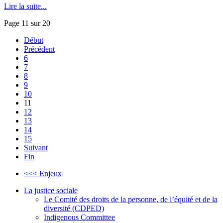
Lire la suite...
Page 11 sur 20
Début
Précédent
6
7
8
9
10
11
12
13
14
15
Suivant
Fin
<<< Enjeux
La justice sociale
Le Comité des droits de la personne, de l’équité et de la
diversité (CDPED)
Indigenous Committee