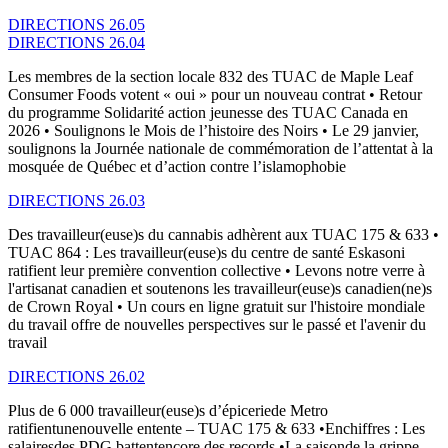
DIRECTIONS 26.05
DIRECTIONS 26.04
Les membres de la section locale 832 des TUAC de Maple Leaf
Consumer Foods votent « oui » pour un nouveau contrat • Retour
du programme Solidarité action jeunesse des TUAC Canada en
2026 • Soulignons le Mois de l’histoire des Noirs • Le 29 janvier,
soulignons la Journée nationale de commémoration de l’attentat à la
mosquée de Québec et d’action contre l’islamophobie
DIRECTIONS 26.03
Des travailleur(euse)s du cannabis adhèrent aux TUAC 175 & 633 •
TUAC 864 : Les travailleur(euse)s du centre de santé Eskasoni
ratifient leur première convention collective • Levons notre verre à
l'artisanat canadien et soutenons les travailleur(euse)s canadien(ne)s
de Crown Royal • Un cours en ligne gratuit sur l'histoire mondiale
du travail offre de nouvelles perspectives sur le passé et l'avenir du
travail
DIRECTIONS 26.02
Plus de 6 000 travailleur(euse)s d’épiceriede Metro
ratifientunenouvelle entente – TUAC 175 & 633 •Enchiffres : Les
salairesdes PDG battentencore des records •La saisonde la grippe