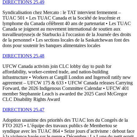
DIRECTIONS 25.49
Syndicalisation chez Mercato : le TAT intervient fermement –
TUAC 501 • Les TUAC Canada et la Société de leucémie et
lymphome du Canada célèbrent 40 ans de partenariat • Les TUAC
Canada se joignent au movement international de soutien aux
travailleur(euse)s de Starbucks à l'occasion de la Journée des droits
de la personnel • Les sections locales de la Saskatchewan font des
dons pour soutenir les banques alimentaires locales
DIRECTIONS 25.48
UFCW Canada activists join CLC lobby day to push for
affordability, worker-centred trade, and nation-building
infrastructure • Workers at Cargill London and Ingersoll ratify new
agreement – UFCW 175 & 633 • UFCW Canada releases Carrying
Forward, the 2026 Indigenous Committee Calendar • UFCW 401
member Stephannie Leach is awarded the 2025 Carol McGregor
CLC Disability Rights Award
DIRECTIONS 25.47
Adoption unanime des priorités des TUAC lors du Congrès de la
FTO 2025 • L’équipe des travaux publics de Membertou se
syndique avec les TUAC 864 • Seize jours d’activisme : debout face
à la violence basée sur le genre • Décembre : La Lune du petit esprit