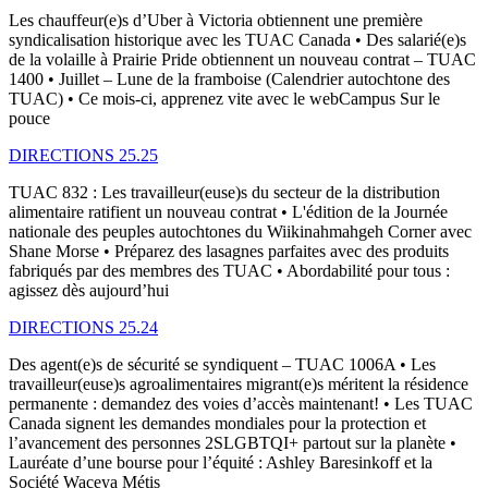
Les chauffeur(e)s d’Uber à Victoria obtiennent une première
syndicalisation historique avec les TUAC Canada • Des salarié(e)s
de la volaille à Prairie Pride obtiennent un nouveau contrat – TUAC
1400 • Juillet – Lune de la framboise (Calendrier autochtone des
TUAC) • Ce mois-ci, apprenez vite avec le webCampus Sur le
pouce
DIRECTIONS 25.25
TUAC 832 : Les travailleur(euse)s du secteur de la distribution
alimentaire ratifient un nouveau contrat • L'édition de la Journée
nationale des peuples autochtones du Wiikinahmahgeh Corner avec
Shane Morse • Préparez des lasagnes parfaites avec des produits
fabriqués par des membres des TUAC • Abordabilité pour tous :
agissez dès aujourd’hui
DIRECTIONS 25.24
Des agent(e)s de sécurité se syndiquent – TUAC 1006A • Les
travailleur(euse)s agroalimentaires migrant(e)s méritent la résidence
permanente : demandez des voies d’accès maintenant! • Les TUAC
Canada signent les demandes mondiales pour la protection et
l’avancement des personnes 2SLGBTQI+ partout sur la planète •
Lauréate d’une bourse pour l’équité : Ashley Baresinkoff et la
Société Waceya Métis