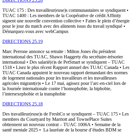
DIRECTIONS 25.20
TUAC 175 : Des travailleur(euse)s communautaires se syndiquent •
TUAC 1400 : Les membres de la Coopérative de crédit Affinity
signent une nouvelle convention collective • Faites le plein d’énergie
pour le jour du match avec des aliments issus du travail syndiqué •
Démarquez-vous avec webCampus
DIRECTIONS 25.19
Marc Perrone annonce sa retraite : Milton Jones élu président
international des TUAC, Shawn Haggerty élu secrétaire-trésorier
international • Des salarié(e)s de PetSmart se syndiquent – TUAC
1518 • Lisez le plus récent Rapport annuel des TUAC Canada • Les
TUAC Canada appuient le nouveau rapport demandant des normes
de logement nationales pour les travailleurs et les travailleuses
agricoles migrant(e)s • Le 17 mai, agissez pour l’arc-en-ciel lors de
la Journée internationale contre l’homophobie, la biphobie,
l’intersexephobie et la transphobie
DIRECTIONS 25.18
Des travailleur(euse)s de FreshCo se syndiquent – TUAC 175 • Les
membres du Courtyard by Marriott and TownePlace Suites
obtiennent un nouveau contrat – TUAC 1006A • Semaine de la
santé mentale 2025 • La lauréate de la bourse d’études BDM se