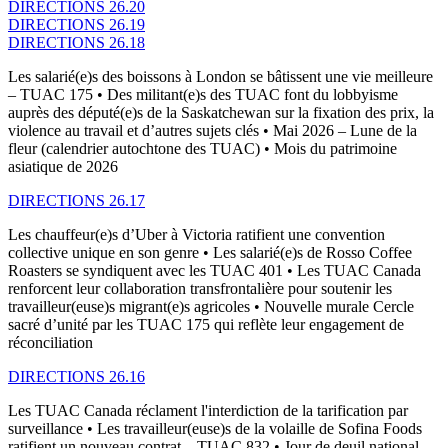
DIRECTIONS 26.20
DIRECTIONS 26.19
DIRECTIONS 26.18
Les salarié(e)s des boissons à London se bâtissent une vie meilleure
– TUAC 175 • Des militant(e)s des TUAC font du lobbyisme
auprès des député(e)s de la Saskatchewan sur la fixation des prix, la
violence au travail et d’autres sujets clés • Mai 2026 – Lune de la
fleur (calendrier autochtone des TUAC) • Mois du patrimoine
asiatique de 2026
DIRECTIONS 26.17
Les chauffeur(e)s d’Uber à Victoria ratifient une convention
collective unique en son genre • Les salarié(e)s de Rosso Coffee
Roasters se syndiquent avec les TUAC 401 • Les TUAC Canada
renforcent leur collaboration transfrontalière pour soutenir les
travailleur(euse)s migrant(e)s agricoles • Nouvelle murale Cercle
sacré d’unité par les TUAC 175 qui reflète leur engagement de
réconciliation
DIRECTIONS 26.16
Les TUAC Canada réclament l'interdiction de la tarification par
surveillance • Les travailleur(euse)s de la volaille de Sofina Foods
ratifient un nouveau contrat – TUAC 832 • Jour de deuil national