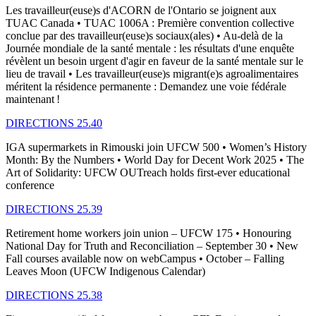
Les travailleur(euse)s d'ACORN de l'Ontario se joignent aux
TUAC Canada • TUAC 1006A : Première convention collective
conclue par des travailleur(euse)s sociaux(ales) • Au-delà de la
Journée mondiale de la santé mentale : les résultats d'une enquête
révèlent un besoin urgent d'agir en faveur de la santé mentale sur le
lieu de travail • Les travailleur(euse)s migrant(e)s agroalimentaires
méritent la résidence permanente : Demandez une voie fédérale
maintenant !
DIRECTIONS 25.40
IGA supermarkets in Rimouski join UFCW 500 • Women’s History
Month: By the Numbers • World Day for Decent Work 2025 • The
Art of Solidarity: UFCW OUTreach holds first-ever educational
conference
DIRECTIONS 25.39
Retirement home workers join union – UFCW 175 • Honouring
National Day for Truth and Reconciliation – September 30 • New
Fall courses available now on webCampus • October – Falling
Leaves Moon (UFCW Indigenous Calendar)
DIRECTIONS 25.38