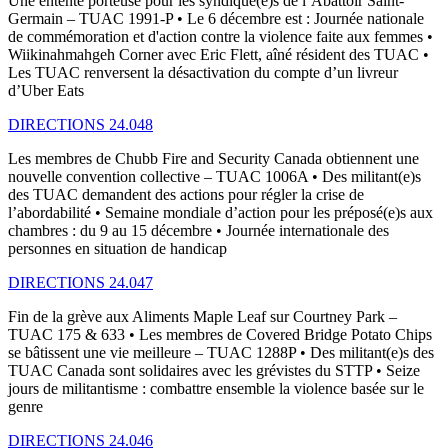
Une entente porteuse pour les syndiqué(e)s de l’Abattoir Saint-
Germain – TUAC 1991-P • Le 6 décembre est : Journée nationale
de commémoration et d'action contre la violence faite aux femmes •
Wiikinahmahgeh Corner avec Eric Flett, aîné résident des TUAC •
Les TUAC renversent la désactivation du compte d’un livreur
d’Uber Eats
DIRECTIONS 24.048
Les membres de Chubb Fire and Security Canada obtiennent une
nouvelle convention collective – TUAC 1006A • Des militant(e)s
des TUAC demandent des actions pour régler la crise de
l’abordabilité • Semaine mondiale d’action pour les préposé(e)s aux
chambres : du 9 au 15 décembre • Journée internationale des
personnes en situation de handicap
DIRECTIONS 24.047
Fin de la grève aux Aliments Maple Leaf sur Courtney Park –
TUAC 175 & 633 • Les membres de Covered Bridge Potato Chips
se bâtissent une vie meilleure – TUAC 1288P • Des militant(e)s des
TUAC Canada sont solidaires avec les grévistes du STTP • Seize
jours de militantisme : combattre ensemble la violence basée sur le
genre
DIRECTIONS 24.046