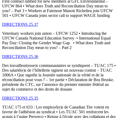
First contract ratified for new members at GFL Environmental –
UFCW 864 • What does Truth and Reconciliation Day mean to
you? – Part 3 • Workers at Fairmont Manoir Richelieu join UFCW
501 • UFCW Canada joins sector call to support WAGE funding
DIRECTIONS 25.37
Veterinary workers join union – UFCW 1252 • Introducing the
UFCW Canada National Education Survey • International Equal
Pay Day: Closing the Gender Wage Gap • What does Truth and
Reconciliation Day mean to you? – Part 2
DIRECTIONS 25.36
Des travailleur(euse)s communautaires se syndiquent – TUAC 175 •
Des salarié(e)s de l’hôtellerie signent un nouveau contrat – TUAC
1006A • Que signifie la Journée nationale de la vérité et de la
réconciliation pour vous ? – 1re partie • Déclaration de Bea Bruske,
présidente du CTC, sur l’annonce du premier ministre fédéral au
sujet du commerce et des droits de douane
DIRECTIONS 25.35
TUAC 175 et 633 : Les employé(e)s de Canadian Tire votent en
faveur de l'adhésion au syndicat • Les TUAC 501 renforcent les
acquis à l’usine Preverco • Retour à l'école avec des collations et des