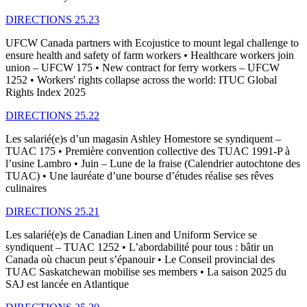
DIRECTIONS 25.23
UFCW Canada partners with Ecojustice to mount legal challenge to
ensure health and safety of farm workers • Healthcare workers join
union – UFCW 175 • New contract for ferry workers – UFCW
1252 • Workers' rights collapse across the world: ITUC Global
Rights Index 2025
DIRECTIONS 25.22
Les salarié(e)s d’un magasin Ashley Homestore se syndiquent –
TUAC 175 • Première convention collective des TUAC 1991-P à
l’usine Lambro • Juin – Lune de la fraise (Calendrier autochtone des
TUAC) • Une lauréate d’une bourse d’études réalise ses rêves
culinaires
DIRECTIONS 25.21
Les salarié(e)s de Canadian Linen and Uniform Service se
syndiquent – TUAC 1252 • L’abordabilité pour tous : bâtir un
Canada où chacun peut s’épanouir • Le Conseil provincial des
TUAC Saskatchewan mobilise ses members • La saison 2025 du
SAJ est lancée en Atlantique